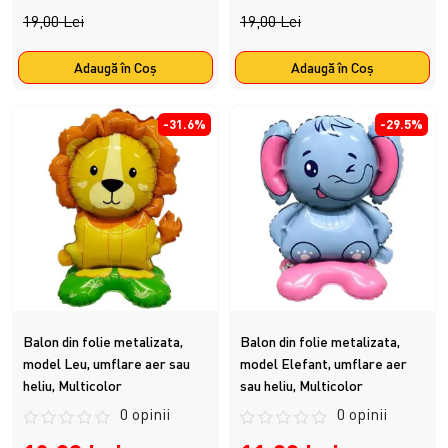
19,00 Lei
19,00 Lei
Adaugă în Coş
Adaugă în Coş
-31.6%
-29.5%
Balon din folie metalizata,
Balon din folie metalizata,
model Leu, umflare aer sau
model Elefant, umflare aer
heliu, Multicolor
sau heliu, Multicolor
0 opinii
0 opinii