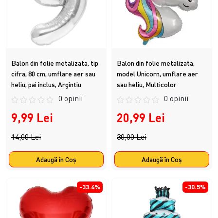
Balon din folie metalizata, tip
Balon din folie metalizata,
cifra, 80 cm, umflare aer sau
model Unicorn, umflare aer
heliu, pai inclus, Argintiu
sau heliu, Multicolor
0 opinii
0 opinii
9,99 Lei
20,99 Lei
14,00 Lei
30,00 Lei
Adaugă în Coş
Adaugă în Coş
-33.4%
-30.5%