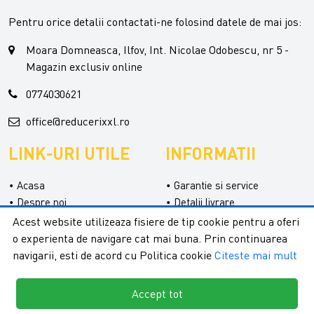
Pentru orice detalii contactati-ne folosind datele de mai jos:
Moara Domneasca, Ilfov, Int. Nicolae Odobescu, nr 5 -
Magazin exclusiv online
0774030621
office@reducerixxl.ro
LINK-URI UTILE
INFORMATII
Acasa
Garantie si service
Despre noi
Detalii livrare
Categorii
Confidentialitate
Acest website utilizeaza fisiere de tip cookie pentru a oferi
Contact
Termeni si conditii
o experienta de navigare cat mai buna. Prin continuarea
Formular retur
navigarii, esti de acord cu Politica cookie
Citeste mai mult
Accept tot