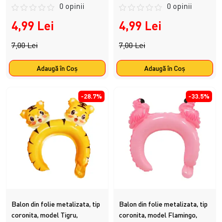
0 opinii
0 opinii
4,99 Lei
4,99 Lei
7,00 Lei
7,00 Lei
Adaugă în Coş
Adaugă în Coş
-28.7%
-33.5%
Balon din folie metalizata, tip
Balon din folie metalizata, tip
coronita, model Tigru,
coronita, model Flamingo,