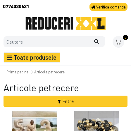
0774030621
Verifica
comanda
0
Toate produsele
Prima pagina
Articole petrecere
Articole petrecere
Filtre