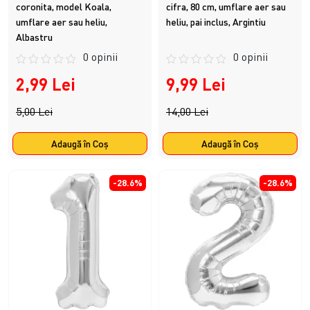
coronita, model Koala,
cifra, 80 cm, umflare aer sau
umflare aer sau heliu,
heliu, pai inclus, Argintiu
Albastru
0 opinii
0 opinii
2,99 Lei
9,99 Lei
5,00 Lei
14,00 Lei
Adaugă în Coş
Adaugă în Coş
-28.6%
-28.6%