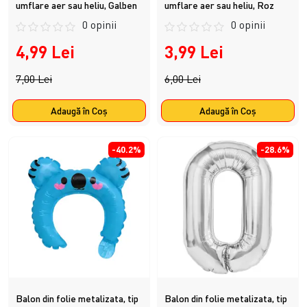
umflare aer sau heliu, Galben
umflare aer sau heliu, Roz
0 opinii
0 opinii
4,99 Lei
3,99 Lei
7,00 Lei
6,00 Lei
Adaugă în Coş
Adaugă în Coş
-40.2%
-28.6%
Balon din folie metalizata, tip
Balon din folie metalizata, tip