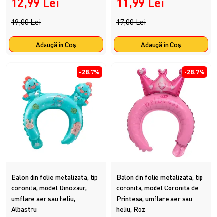
12,99 Lei
11,99 Lei
19,00 Lei
17,00 Lei
Adaugă în Coş
Adaugă în Coş
-28.7%
-28.7%
Balon din folie metalizata, tip
Balon din folie metalizata, tip
coronita, model Dinozaur,
coronita, model Coronita de
umflare aer sau heliu,
Printesa, umflare aer sau
Albastru
heliu, Roz