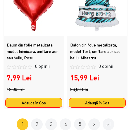
Balon din folie metalizata,
Balon din folie metalizata,
model Inimioara, umflare aer
model Tort, umflare aer sau
sau heliu, Rosu
heliu, Albastru
0 opinii
0 opinii
7,99 Lei
15,99 Lei
12,00 Lei
23,00 Lei
Adaugă în Coş
Adaugă în Coş
1
2
3
4
5
>
>|