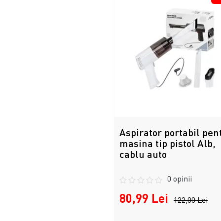
Aspirator portabil pen
masina tip pistol Alb,
cablu auto
0 opinii
80,99 Lei
122,00 Lei