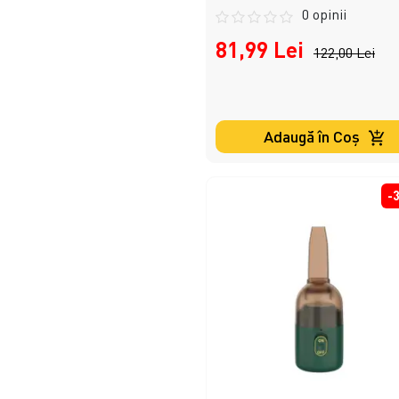
0 opinii
81,99 Lei
122,00 Lei
Adaugă în Coş
-