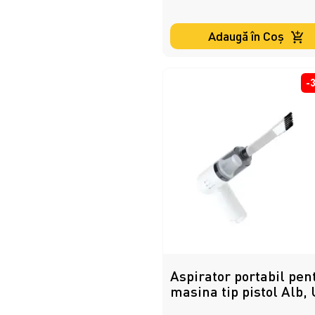
Adaugă în Coş
-
Aspirator portabil pen
masina tip pistol Alb,