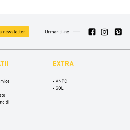
la newsletter
Urmariti-ne
TII
EXTRA
ervice
ANPC
SOL
ate
ditii