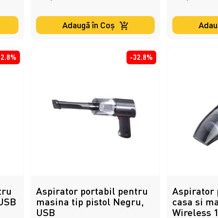
Adaugă în Coş
Adau
32.8%
-32.8%
tru
Aspirator portabil pentru
Aspirator 
 USB
masina tip pistol Negru,
casa si m
USB
Wireless 