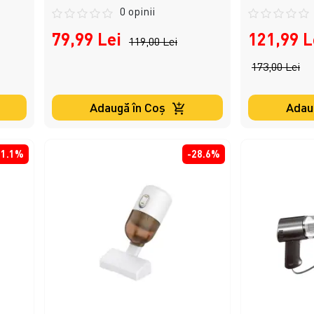
0 opinii
79,99 Lei
121,99 L
119,00 Lei
173,00 Lei
Adaugă în Coş
Adau
31.1%
-28.6%