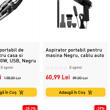
portabil de
Aspirator portabil pentru
ru casa si
masina Negru, cablu auto
20W, USB, Negru
0 opinii
0 opinii
i
60,99 Lei
138,00 Lei
89,00 Lei
gă în Coş
Adaugă în Coş
-28.3%
-39%