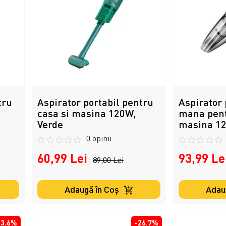
tru
Aspirator portabil pentru
Aspirator 
casa si masina 120W,
mana pent
Verde
masina 1
0 opinii
60,99 Lei
93,99 Le
89,00 Lei
Adaugă în Coş
Adau
33.6%
-26.7%