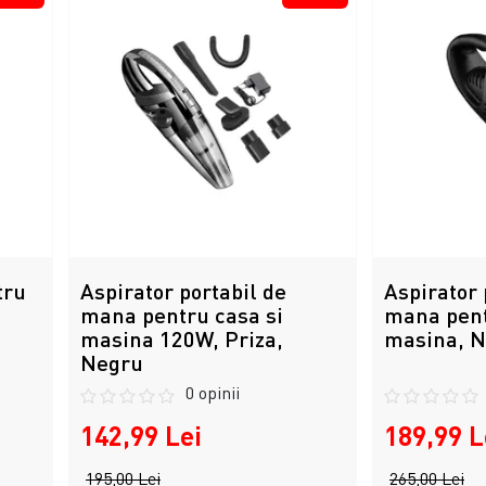
tru
Aspirator portabil de
Aspirator 
mana pentru casa si
mana pent
masina 120W, Priza,
masina, 
Negru
0 opinii
142,99 Lei
189,99 L
195,00 Lei
265,00 Lei