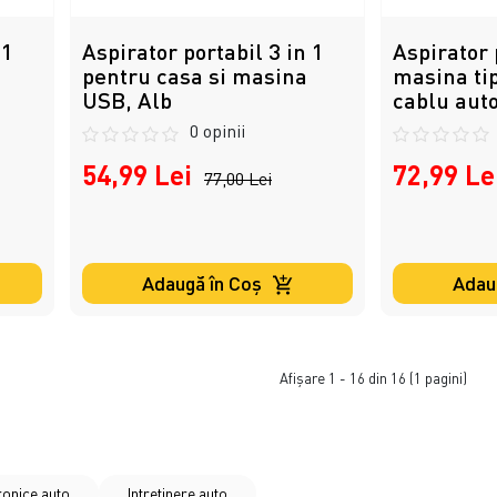
 1
Aspirator portabil 3 in 1
Aspirator 
pentru casa si masina
masina tip
USB, Alb
cablu aut
0 opinii
54,99 Lei
72,99 Le
77,00 Lei
Adaugă în Coş
Adau
Afişare 1 - 16 din 16 (1 pagini)
ronice auto
Intretinere auto