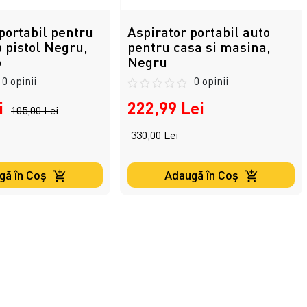
portabil pentru
Aspirator portabil auto
 pistol Negru,
pentru casa si masina,
o
Negru
0 opinii
0 opinii
i
222,99 Lei
105,00 Lei
330,00 Lei
gă în Coş
Adaugă în Coş