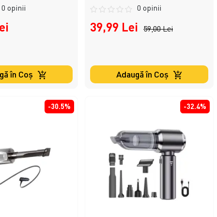
0 opinii
0 opinii
ei
39,99 Lei
59,00 Lei
gă în Coş
Adaugă în Coş
-30.5%
-32.4%