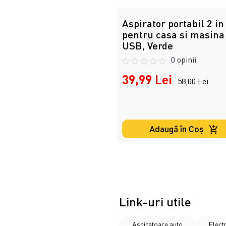
Aspirator portabil 2 in
pentru casa si masina
USB, Verde
0 opinii
39,99 Lei
58,00 Lei
Adaugă în Coş
Link-uri utile
Aspiratoare auto
Elect