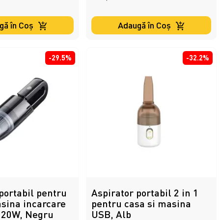
gă în Coş
Adaugă în Coş
-29.5%
-32.2%
portabil pentru
Aspirator portabil 2 in 1
asina incarcare
pentru casa si masina
120W, Negru
USB, Alb