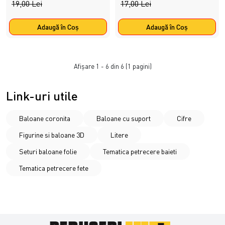
19,00 Lei
17,00 Lei
Adaugă în Coş
Adaugă în Coş
Afişare 1 - 6 din 6 (1 pagini)
Link-uri utile
Baloane coronita
Baloane cu suport
Cifre
Figurine si baloane 3D
Litere
Seturi baloane folie
Tematica petrecere baieti
Tematica petrecere fete