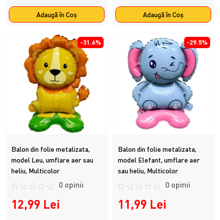
Adaugă în Coş
Adaugă în Coş
-31.6%
-29.5%
Balon din folie metalizata,
Balon din folie metalizata,
model Leu, umflare aer sau
model Elefant, umflare aer
heliu, Multicolor
sau heliu, Multicolor
0 opinii
0 opinii
12,99 Lei
11,99 Lei