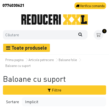
0774030621
Verifica
comanda
0
Toate produsele
Prima pagina
Articole petrecere
Baloane folie
Baloane cu suport
Baloane cu suport
Filtre
Sortare