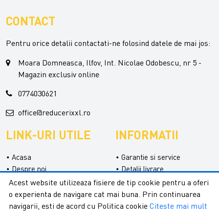
CONTACT
Pentru orice detalii contactati-ne folosind datele de mai jos:
Moara Domneasca, Ilfov, Int. Nicolae Odobescu, nr 5 -
Magazin exclusiv online
0774030621
office@reducerixxl.ro
LINK-URI UTILE
INFORMATII
Acasa
Garantie si service
Despre noi
Detalii livrare
Categorii
Confidentialitate
Acest website utilizeaza fisiere de tip cookie pentru a oferi
Contact
Termeni si conditii
o experienta de navigare cat mai buna. Prin continuarea
Formular retur
navigarii, esti de acord cu Politica cookie
Citeste mai mult