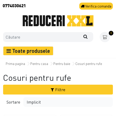
0774030621
Verifica
comanda
0
Toate produsele
Prima pagina
Pentru casa
Pentru baie
Cosuri pentru rufe
Cosuri pentru rufe
Filtre
Sortare