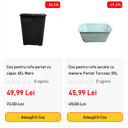
-30.6%
-29.2%
Cos pentru rufe perlat cu
Cos pentru rufe uscate cu
capac 45L Maro
manere Perlat Turcoaz, 50L
0 opinii
0 opinii
49,99 Lei
45,99 Lei
72,00 Lei
65,00 Lei
Adaugă în Coş
Adaugă în Coş