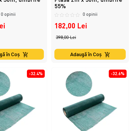
55%
0 opinii
0 opinii
ei
182,00 Lei
398,00 Lei
gă în Coş
Adaugă în Coş
-32.4%
-32.6%