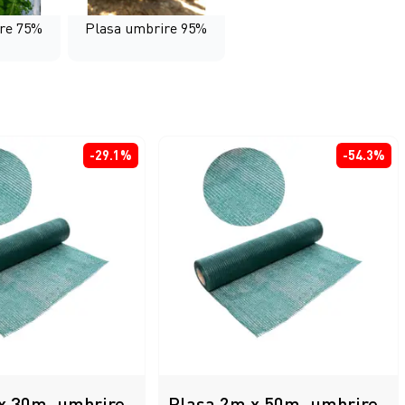
re 75%
Plasa umbrire 95%
-29.1%
-54.3%
x 30m, umbrire
Plasa 2m x 50m, umbrire