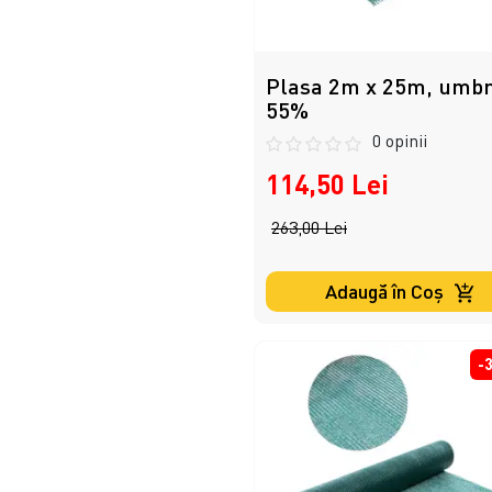
Plasa 2m x 25m, umbr
55%
0 opinii
114,50 Lei
263,00 Lei
Adaugă în Coş
-