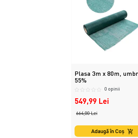
Plasa 3m x 80m, umbr
55%
0 opinii
549,99 Lei
664,00 Lei
Adaugă în Coş