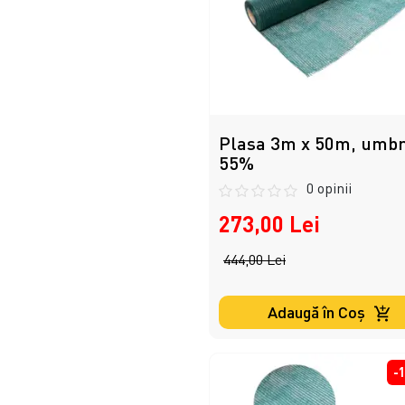
Plasa 3m x 50m, umbr
55%
0 opinii
273,00 Lei
444,00 Lei
Adaugă în Coş
-