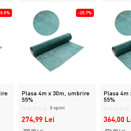
20.5%
-25.7%
ire
Plasa 4m x 30m, umbrire
Plasa 4m 
55%
55%
0 opinii
274,99 Lei
364,00 L
370,00 Lei
576,00 Lei