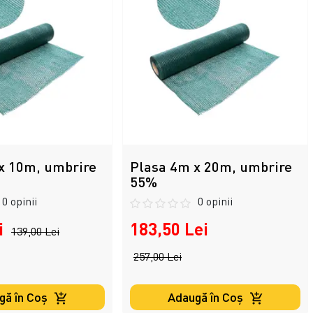
x 10m, umbrire
Plasa 4m x 20m, umbrire
55%
0 opinii
0 opinii
i
183,50 Lei
139,00 Lei
257,00 Lei
gă în Coş
Adaugă în Coş