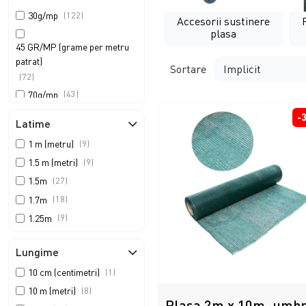
Pentru baie
30g/mp
(122)
Accesorii sustinere
Articole petrecere
plasa
Prelate impermeabile
45 GR/MP (grame per metru
Pentru gospodari
patrat)
Sortare
Camping
(72)
Echipamente animale
70g/mp
(43)
Articole petrecere
135g/mp
(48)
-
Copertine
Latime
Echipamente animale
1 m (metru)
(9)
Accesorii auto
1.5 m (metri)
(9)
Pentru gospodari
ReduceriXXL Bazar
1.5m
(27)
1.7m
(18)
Copertine
1.25m
(9)
1.75m
(9)
Reduceri XXL Bazar
Lungime
1m
(18)
10 cm (centimetri)
(1)
2 m (metri)
(9)
10 m (metri)
(8)
2.5m
(9)
Plasa 2m x 10m, umbr