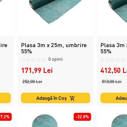
ire
Plasa 3m x 25m, umbrire
Plasa 3m 
55%
55%
0 opinii
171,99 Lei
412,50 L
252,00 Lei
513,00 Lei
Adaugă în Coş
Adau
17.2%
-32.8%