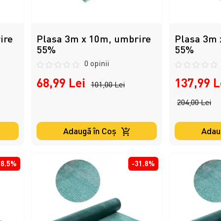
ire
Plasa 3m x 10m, umbrire
Plasa 3m 
55%
55%
0 opinii
68,99 Lei
137,99 L
101,00 Lei
204,00 Lei
Adaugă în Coş
Adau
38.5%
-31.8%