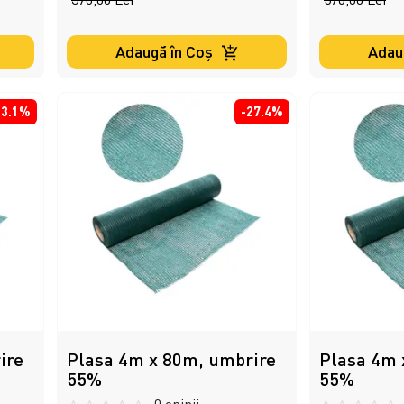
Adaugă în Coş
Adau
23.1%
-27.4%
ire
Plasa 4m x 80m, umbrire
Plasa 4m 
55%
55%
0 opinii