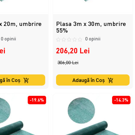
x 20m, umbrire
Plasa 3m x 30m, umbrire
55%
0 opinii
0 opinii
ei
206,20 Lei
306,00 Lei
gă în Coş
Adaugă în Coş
-19.6%
-14.3%