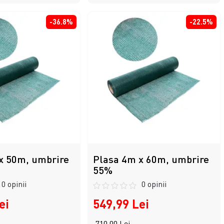
-36.8%
-22.5%
x 50m, umbrire
Plasa 4m x 60m, umbrire
55%
0 opinii
0 opinii
ei
549,99 Lei
710,00 Lei