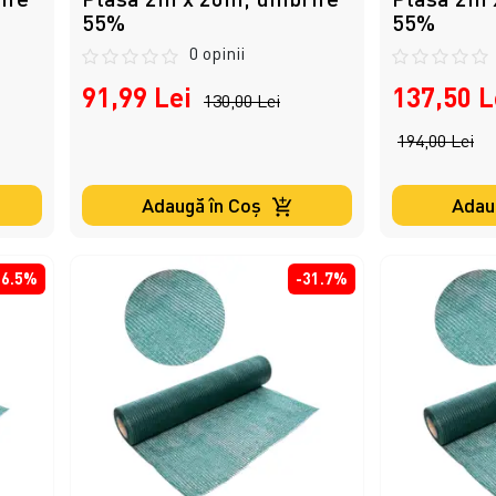
55%
55%
0 opinii
91,99 Lei
137,50 L
130,00 Lei
194,00 Lei
Adaugă în Coş
Adau
56.5%
-31.7%