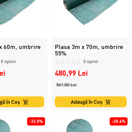
x 60m, umbrire
Plasa 3m x 70m, umbrire
55%
0 opinii
0 opinii
ei
480,99 Lei
561,00 Lei
gă în Coş
Adaugă în Coş
-33.8%
-28.6%