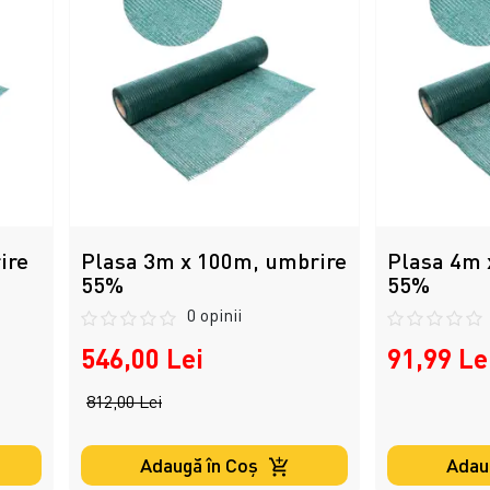
ire
Plasa 3m x 100m, umbrire
Plasa 4m 
55%
55%
0 opinii
546,00 Lei
91,99 Le
812,00 Lei
Adaugă în Coş
Adau