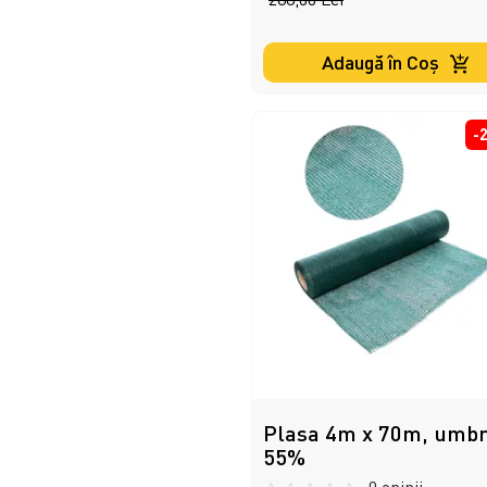
Adaugă în Coş
-
Plasa 4m x 70m, umbr
55%
0 opinii