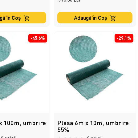
gă în Coş
Adaugă în Coş
-45.6%
-29.1%
x 100m, umbrire
Plasa 6m x 10m, umbrire
55%
0 opinii
0 opinii