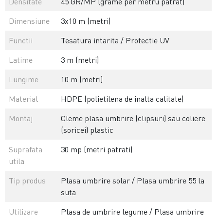
Densitate
45 GR/MP (grame per metru patrat)
Dimensiune
3x10 m (metri)
Functii
Tesatura intarita / Protectie UV
Latime
3 m (metri)
Lungime
10 m (metri)
Material
HDPE (polietilena de inalta calitate)
Montaj
Cleme plasa umbrire (clipsuri) sau coliere
(soricei) plastic
Suprafata
30 mp (metri patrati)
utila
Tip produs
Plasa umbrire solar / Plasa umbrire 55 la
suta
Utilizare
Plasa de umbrire legume / Plasa umbrire