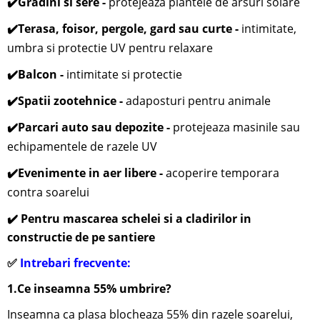
✔️
Gradini si sere -
protejeaza plantele de arsuri solare
✔️
Terasa, foisor, pergole, gard sau curte -
i
ntimitate,
umbra si protectie UV pentru relaxare
✔️
Balcon -
intimitate si protectie
✔️
Spatii zootehnice -
adaposturi pentru animale
✔️
Parcari auto sau depozite -
protejeaza masinile sau
echipamentele de razele UV
✔️
Evenimente in aer libere -
acoperire temporara
contra soarelui
✔️ Pentru mascarea schelei si a cladirilor in
constructie de pe santiere
✅
Intrebari frecvente:
1.Ce inseamna 55% umbrire?
Inseamna ca plasa blocheaza 55% din razele soarelui,