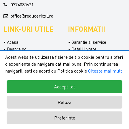
0774030621
office@reducerixxl.ro
LINK-URI UTILE
INFORMATII
Acasa
Garantie si service
Despre noi
Detalii livrare
Categorii
Confidentialitate
Acest website utilizeaza fisiere de tip cookie pentru a oferi
Contact
Termeni si conditii
o experienta de navigare cat mai buna. Prin continuarea
Formular retur
navigarii, esti de acord cu Politica cookie
Citeste mai mult
Accept tot
Refuza
Copyright © 2026 - ReduceriXXL |
Toate drepturile rezervate.
Creare
Preferinte
magazine online by ITeXclusiv.ro