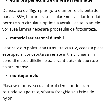
echilibru perfect intre umbrire si ventilatie
Densitatea de 45g/mp asigura o umbrire eficienta de
pana la 55%, blocand razele solare nocive, dar totodata
permite si o circulatie optima a aerului, astfel plantele
vor avea lumina necesara procesului de fotosinteza.
material rezistent si durabil
Fabricata din polietilena HDPE tratata UV, aceasta plasa
este special conceputa sa reziste in timp, chiar si in
conditii meteo dificile - ploaie, vant puternic sau raze
solare intense.
mon
taj simplu
Plasa se monteaza cu ajutorul
clemelor de fixare
rotunde sau patrate, sfoara/ franghie sau bride de
nylon.