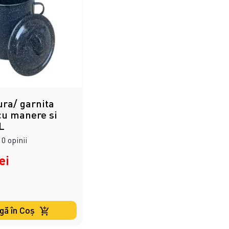
ura/ garnita
cu manere si
L
0 opinii
ei
gă în Coş