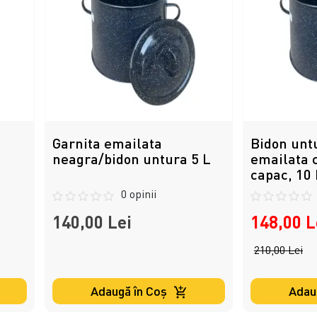
Garnita emailata
Bidon unt
neagra/bidon untura 5 L
emailata 
capac, 10 
0 opinii
140,00 Lei
148,00 L
210,00 Lei
Adaugă în Coş
Adau