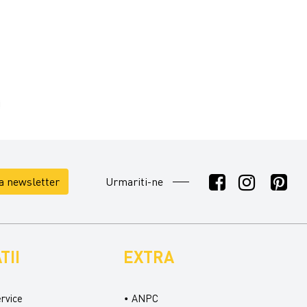
la newsletter
Urmariti-ne
TII
EXTRA
ervice
ANPC