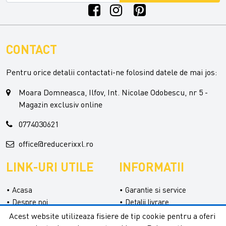
CONTACT
Pentru orice detalii contactati-ne folosind datele de mai jos:
Moara Domneasca, Ilfov, Int. Nicolae Odobescu, nr 5 -
Magazin exclusiv online
0774030621
office@reducerixxl.ro
LINK-URI UTILE
INFORMATII
Acasa
Garantie si service
Despre noi
Detalii livrare
Categorii
Confidentialitate
Acest website utilizeaza fisiere de tip cookie pentru a oferi
Contact
Termeni si conditii