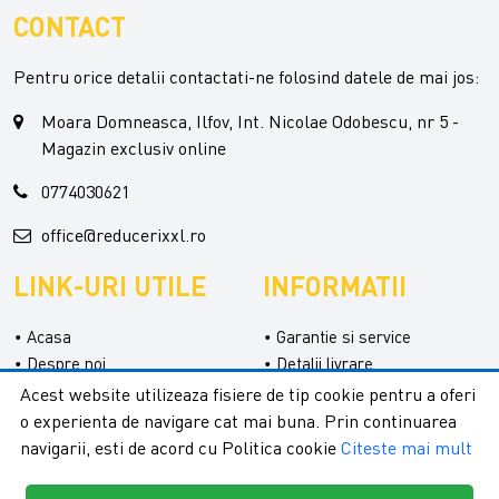
CONTACT
Pentru orice detalii contactati-ne folosind datele de mai jos:
Moara Domneasca, Ilfov, Int. Nicolae Odobescu, nr 5 -
Magazin exclusiv online
0774030621
office@reducerixxl.ro
LINK-URI UTILE
INFORMATII
Acasa
Garantie si service
Despre noi
Detalii livrare
Categorii
Confidentialitate
Acest website utilizeaza fisiere de tip cookie pentru a oferi
Contact
Termeni si conditii
o experienta de navigare cat mai buna. Prin continuarea
Formular retur
navigarii, esti de acord cu Politica cookie
Citeste mai mult