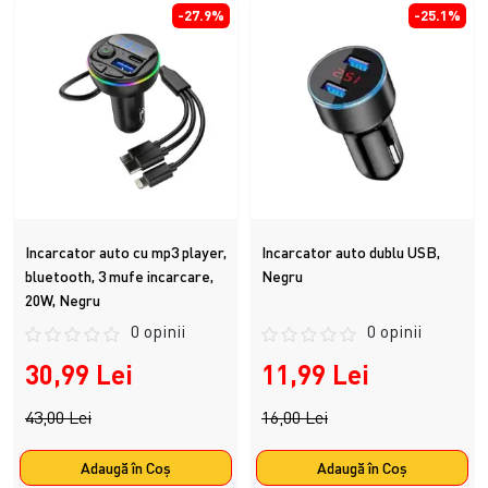
-27.9%
-25.1%
Incarcator auto cu mp3 player,
Incarcator auto dublu USB,
bluetooth, 3 mufe incarcare,
Negru
20W, Negru
0 opinii
0 opinii
30,99 Lei
11,99 Lei
43,00 Lei
16,00 Lei
Adaugă în Coş
Adaugă în Coş