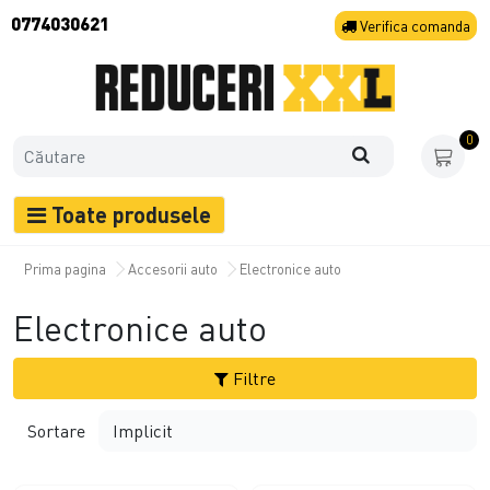
0774030621
Verifica
comanda
0
Toate produsele
Prima pagina
Accesorii auto
Electronice auto
Electronice auto
Filtre
Sortare