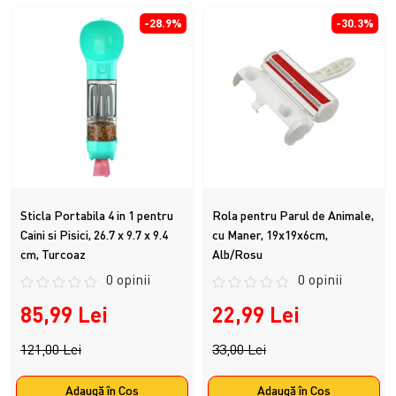
-28.9%
-30.3%
Sticla Portabila 4 in 1 pentru
Rola pentru Parul de Animale,
Caini si Pisici, 26.7 x 9.7 x 9.4
cu Maner, 19x19x6cm,
cm, Turcoaz
Alb/Rosu
0 opinii
0 opinii
85,99 Lei
22,99 Lei
121,00 Lei
33,00 Lei
Adaugă în Coş
Adaugă în Coş