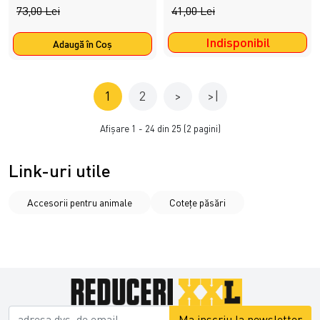
73,00 Lei
41,00 Lei
Indisponibil
Adaugă în Coş
1
2
>
>|
Afişare 1 - 24 din 25 (2 pagini)
Link-uri utile
Accesorii pentru animale
Cotețe păsări
Ma inscriu la newsletter