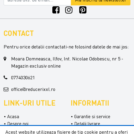
CONTACT
Pentru orice detalii contactati-ne folosind datele de mai jos:
Moara Domneasca, Ilfov, Int. Nicolae Odobescu, nr 5 -
Magazin exclusiv online
0774030621
office@reducerixxl.ro
LINK-URI UTILE
INFORMATII
Acasa
Garantie si service
Despre noi
Detalii livrare
Categorii
Confidentialitate
Acest website utilizeaza fisiere de tip cookie pentru a oferi