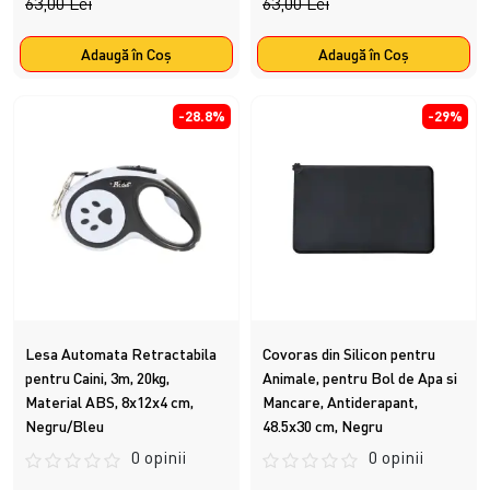
63,00 Lei
63,00 Lei
Adaugă în Coş
Adaugă în Coş
-28.8%
-29%
Lesa Automata Retractabila
Covoras din Silicon pentru
pentru Caini, 3m, 20kg,
Animale, pentru Bol de Apa si
Material ABS, 8x12x4 cm,
Mancare, Antiderapant,
Negru/Bleu
48.5x30 cm, Negru
0 opinii
0 opinii