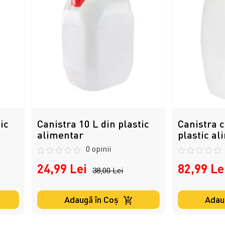
ic
Canistra 10 L din plastic
Canistra c
alimentar
plastic al
0 opinii
24,99 Lei
82,99 Le
38,00 Lei
Adaugă în Coş
Adau