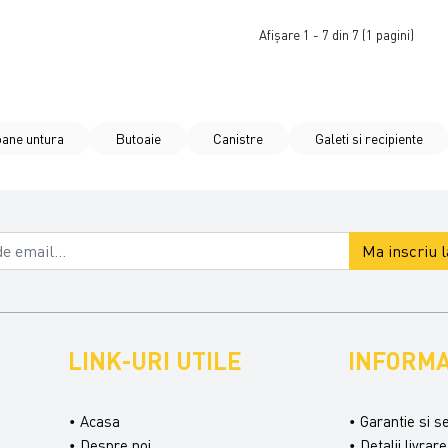
Afişare 1 - 7 din 7 (1 pagini)
oane untura
Butoaie
Canistre
Galeti si recipiente
Ma inscriu 
LINK-URI UTILE
INFORMA
Acasa
Garantie si s
Despre noi
Detalii livrare