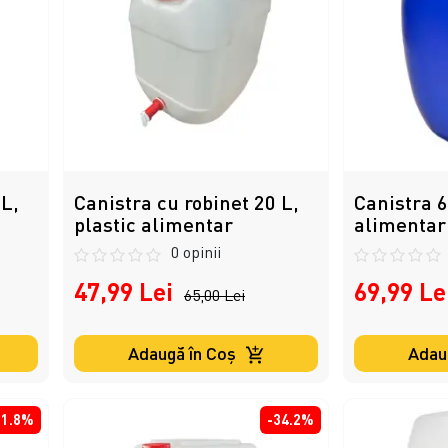
 L,
Canistra cu robinet 20 L,
Canistra 6
plastic alimentar
alimentar
0 opinii
47,99 Lei
69,99 Le
65,00 Lei
Adaugă în Coş
Adau
31.8%
-34.2%