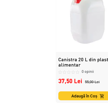
Canistra 20 L din plast
alimentar
0 opinii
37,50 Lei
55,00 Lei
Adaugă în Coş