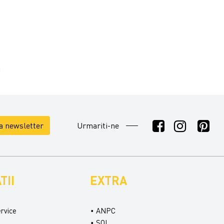
la newsletter
Urmariti-ne
TII
EXTRA
ervice
ANPC
SOL