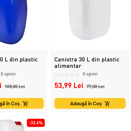
0 L din plastic
Canistra 30 L din plastic
alimentar
0 opinii
0 opinii
i
53,99 Lei
105,00 Lei
77,00 Lei
gă în Coş
Adaugă în Coş
-33.6%