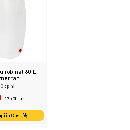
u robinet 60 L,
imentar
0 opinii
i
125,00 Lei
gă în Coş