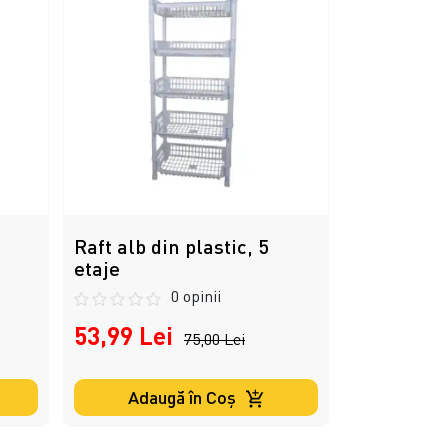
Raft alb din plastic, 5
etaje
0 opinii
53,99 Lei
75,00 Lei
Adaugă în Coş