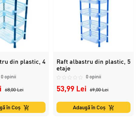
tru din plastic, 4
Raft albastru din plastic, 5
etaje
0 opinii
0 opinii
i
53,99 Lei
68,00 Lei
69,00 Lei
gă în Coş
Adaugă în Coş