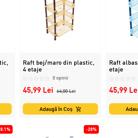
tic,
Raft bej/maro din plastic,
Raft albas
4 etaje
etaje
0 opinii
45,99 Lei
45,99 Le
64,00 Lei
Adaugă în Coş
Adau
28.1%
-28%