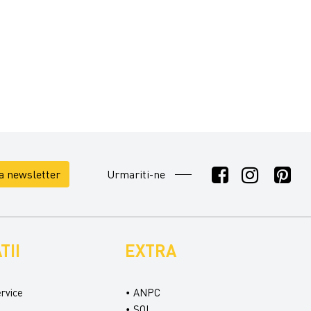
la newsletter
Urmariti-ne
TII
EXTRA
ervice
ANPC
SOL