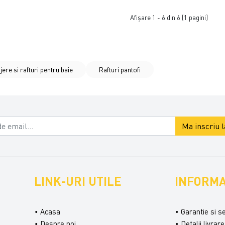
Afişare 1 - 6 din 6 (1 pagini)
jere si rafturi pentru baie
Rafturi pantofi
Ma inscriu 
LINK-URI UTILE
INFORMA
Acasa
Garantie si s
Despre noi
Detalii livrare