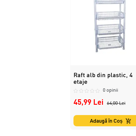
Raft alb din plastic, 4
etaje
0 opinii
45,99 Lei
64,00 Lei
Adaugă în Coş