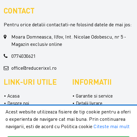
CONTACT
Pentru orice detalii contactati-ne folosind datele de mai jos:
Moara Domneasca, Ilfov, Int. Nicolae Odobescu, nr 5 -
Magazin exclusiv online
0774030621
office@reducerixxl.ro
LINK-URI UTILE
INFORMATII
Acasa
Garantie si service
Despre noi
Detalii livrare
Categorii
Confidentialitate
Acest website utilizeaza fisiere de tip cookie pentru a oferi
Contact
Termeni si conditii
o experienta de navigare cat mai buna. Prin continuarea
Formular retur
navigarii, esti de acord cu Politica cookie
Citeste mai mult