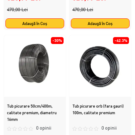
470,00 Lei
470,00 Lei
Adaugă în Coş
Adaugă în Coş
-30%
-42.3%
Tub picurare 50cm/400m,
Tub picurare orb (fara gauri)
calitate premium, diametru
100m, calitate premium
16mm
0 opinii
0 opinii