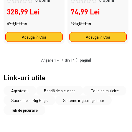
0 opinii
0 opinii
328,99 Lei
74,99 Lei
470,00 Lei
135,00 Lei
Adaugă în Coş
Adaugă în Coş
Afişare 1 - 14 din 14 (1 pagini)
Link-uri utile
Agrotextil
Bandă de picurare
Folie de mulcire
Saci rafie si Big Bags
Sisteme irigatii agricole
Tub de picurare