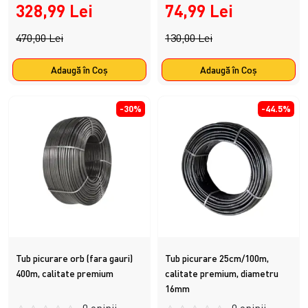
328,99 Lei
74,99 Lei
470,00 Lei
130,00 Lei
Adaugă în Coş
Adaugă în Coş
-30%
-44.5%
Tub picurare orb (fara gauri)
Tub picurare 25cm/100m,
400m, calitate premium
calitate premium, diametru
16mm