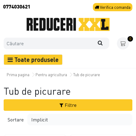
0774030621
Verifica
comanda
0
Toate produsele
Prima pagina
Pentru agricultura
Tub de picurare
Tub de picurare
Filtre
Sortare