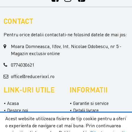
CONTACT
Pentru orice detalii contactati-ne folosind datele de mai jos:
Moara Domneasca, Ilfov, Int. Nicolae Odobescu, nr 5 -
Magazin exclusiv online
0774030621
office@reducerixxl.ro
LINK-URI UTILE
INFORMATII
Acasa
Garantie si service
Despre noi
Detalii livrare
Categorii
Confidentialitate
Acest website utilizeaza fisiere de tip cookie pentru a oferi
Contact
Termeni si conditii
o experienta de navigare cat mai buna. Prin continuarea
Formular retur