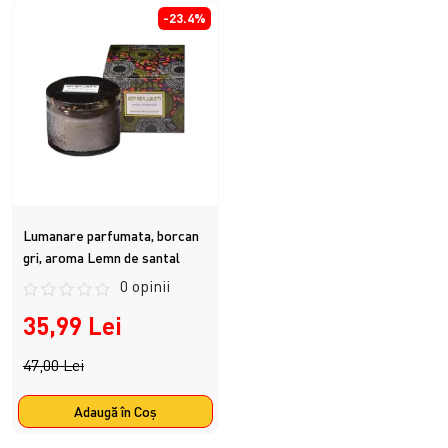
-23.4%
Lumanare parfumata, borcan
gri, aroma Lemn de santal
0 opinii
35,99 Lei
47,00 Lei
Adaugă în Coş