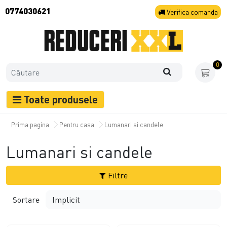
0774030621
Verifica
comanda
0
Toate produsele
Prima pagina
Pentru casa
Lumanari si candele
Lumanari si candele
Filtre
Sortare