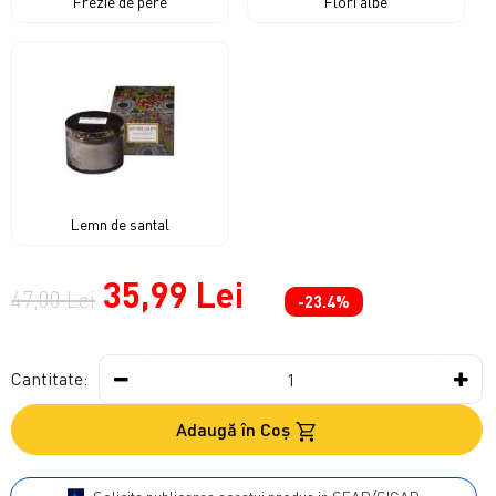
Frezie de pere
Flori albe
Lemn de santal
35,99 Lei
47,00 Lei
-23.4%
Cantitate:
Adaugă în Coş