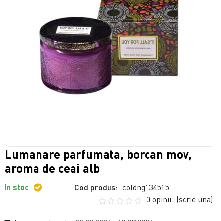
Lumanare parfumata, borcan mov,
aroma de ceai alb
In stoc
Cod produs:
coldng134515
0 opinii
(scrie una)