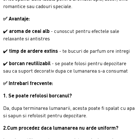
romantice sau cadouri speciale.
✅
Avantaje:
✔️
aroma de ceai alb
- cunoscut pentru efectele sale
relaxante si antistres
✔️
timp de ardere extins
- te bucuri de parfum ore intregi
✔️
borcan reutilizabil
- se poate folosi pentru depozitare
sau ca suport decorativ dupa ce lumanarea s-a consumat
✅ Intrebari frecvente:
1. Se poate refolosi borcanul?
Da, dupa terminarea lumanarii, acesta poate fi spalat cu apa
si sapun si refolosit pentru depozitare.
2.Cum procedez daca lumanarea nu arde uniform?