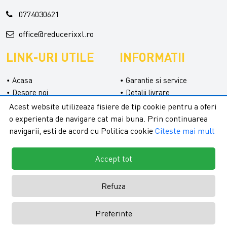
0774030621
office@reducerixxl.ro
LINK-URI UTILE
INFORMATII
Acasa
Garantie si service
Despre noi
Detalii livrare
Categorii
Confidentialitate
Acest website utilizeaza fisiere de tip cookie pentru a oferi
Contact
Termeni si conditii
o experienta de navigare cat mai buna. Prin continuarea
Formular retur
navigarii, esti de acord cu Politica cookie
Citeste mai mult
Accept tot
Refuza
Copyright © 2026 - ReduceriXXL |
Toate drepturile rezervate.
Creare
Preferinte
magazine online by ITeXclusiv.ro