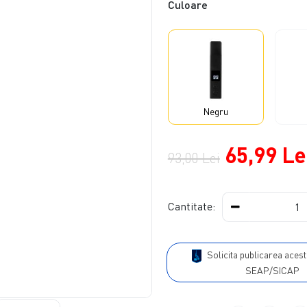
Culoare
Negru
65,99 Le
93,00 Lei
Cantitate:
Solicita publicarea acestui produs in
SEAP/SICAP