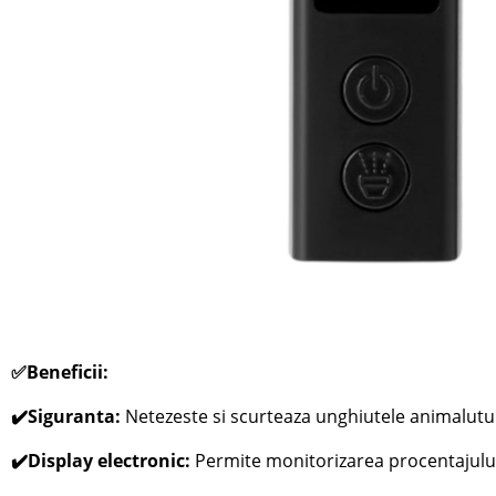
✅Beneficii:
✔️Siguranta:
N
etezeste si scurteaza unghiutele animalutul
✔️Display electronic:
Permite monitorizarea procentajului ba