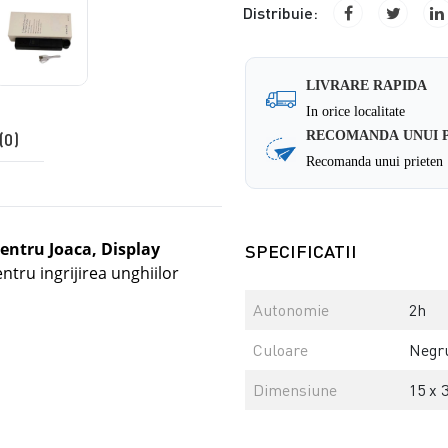
Distribuie:
LIVRARE RAPIDA
In orice localitate
(0)
RECOMANDA UNUI 
Recomanda unui prieten
entru Joaca, Display
SPECIFICATII
tru ingrijirea unghiilor
Autonomie
2h
Culoare
Negr
Dimensiune
15 x 