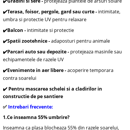
✔️
Gradini si sere -
protejeaza plantele de arsuri solare
✔️
Terasa, foisor, pergole, gard sau curte -
i
ntimitate,
umbra si protectie UV pentru relaxare
✔️
Balcon -
intimitate si protectie
✔️
Spatii zootehnice -
adaposturi pentru animale
✔️
Parcari auto sau depozite -
protejeaza masinile sau
echipamentele de razele UV
✔️
Evenimente in aer libere -
acoperire temporara
contra soarelui
✔️ Pentru mascarea schelei si a cladirilor in
constructie de pe santiere
✅
Intrebari frecvente:
1.Ce inseamna 55% umbrire?
Inseamna ca plasa blocheaza 55% din razele soarelui,