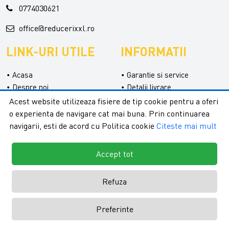
0774030621
office@reducerixxl.ro
LINK-URI UTILE
INFORMATII
Acasa
Garantie si service
Despre noi
Detalii livrare
Categorii
Confidentialitate
Acest website utilizeaza fisiere de tip cookie pentru a oferi
Contact
Termeni si conditii
o experienta de navigare cat mai buna. Prin continuarea
Formular retur
navigarii, esti de acord cu Politica cookie
Citeste mai mult
Accept tot
Refuza
Copyright © 2026 - ReduceriXXL |
Toate drepturile rezervate.
Creare
Preferinte
magazine online by ITeXclusiv.ro