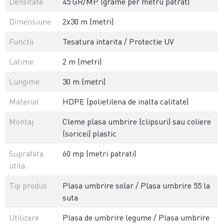
Densitate
45 GR/MP (grame per metru patrat)
Dimensiune
2x30 m (metri)
Functii
Tesatura intarita / Protectie UV
Latime
2 m (metri)
Lungime
30 m (metri)
Material
HDPE (polietilena de inalta calitate)
Montaj
Cleme plasa umbrire (clipsuri) sau coliere
(soricei) plastic
Suprafata
60 mp (metri patrati)
utila
Tip produs
Plasa umbrire solar / Plasa umbrire 55 la
suta
Utilizare
Plasa de umbrire legume / Plasa umbrire