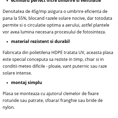
echilibru perfect intre umbrire si ventilatie
Densitatea de 45g/mp asigura o umbrire eficienta de
pana la 55%, blocand razele solare nocive, dar totodata
permite si o circulatie optima a aerului, astfel plantele
vor avea lumina necesara procesului de fotosinteza.
material rezistent si durabil
Fabricata din polietilena HDPE tratata UV, aceasta plasa
este special conceputa sa reziste in timp, chiar si in
conditii meteo dificile - ploaie, vant puternic sau raze
solare intense.
mon
taj simplu
Plasa se monteaza cu ajutorul
clemelor de fixare
rotunde sau patrate, sfoara/ franghie sau bride de
nylon.