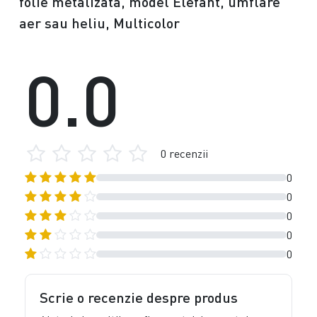
folie metalizata, model Elefant, umflare
aer sau heliu, Multicolor
0.0
0 recenzii
0
0
0
0
0
Scrie o recenzie despre produs