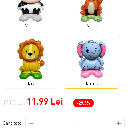
Vacuta
Vulpe
Leu
Elefant
11,99 Lei
17,00 Lei
-29.5%
Cantitate: