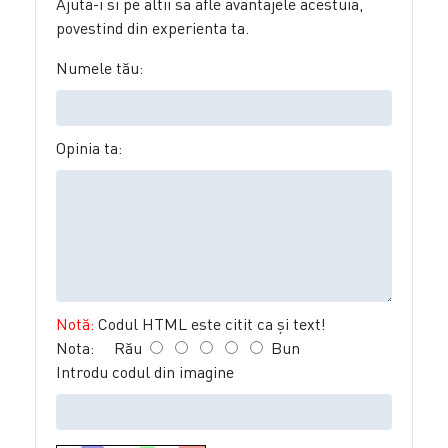
Ajuta-i si pe altii sa afle avantajele acestuia,
povestind din experienta ta.
Numele tău:
Opinia ta:
Notă:
Codul HTML este citit ca şi text!
Nota:
Rău
Bun
Introdu codul din imagine