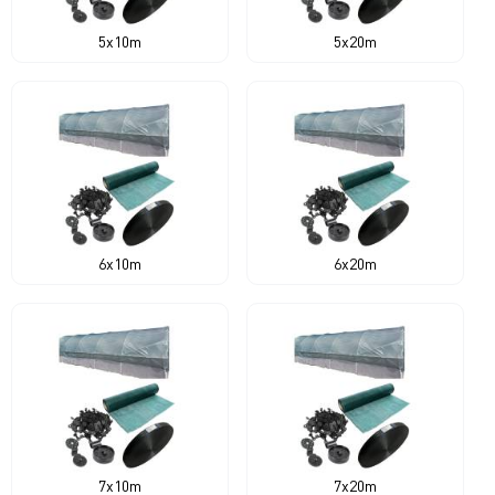
5x10m
5x20m
6x10m
6x20m
7x10m
7x20m