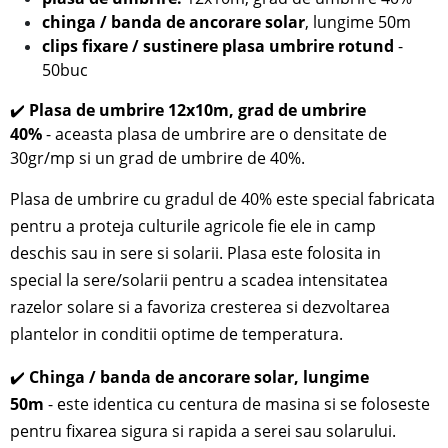
chinga / banda de ancorare solar
, lungime 50m
clips fixare / sustinere plasa umbrire rotund
-
50buc
✔️
P
lasa de umbrire 12x10m, grad de umbrire
40%
-
aceasta plasa de umbrire are o densitate de
30gr/mp si un grad de umbrire de 40%.
Plasa de umbrire cu gradul de 40% este special fabricata
pentru a proteja culturile agricole fie ele in camp
deschis sau in sere si solarii.
Plasa este folosita in
special la sere/solarii pentru a scadea intensitatea
razelor solare si a favoriza cresterea si dezvoltarea
plantelor in conditii optime de temperatura.
✔️
C
hinga / banda de ancorare solar, lungime
50m
-
este
identica cu centura de masina si
se foloseste
pentru fixarea sigura si rapida a serei sau solarului.