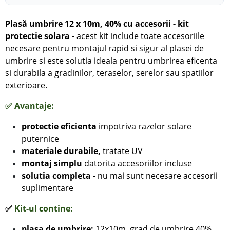
Plasă umbrire 12 x 10m, 40% cu accesorii - kit
protectie solara
-
acest kit include toate accesoriile
necesare pentru montajul rapid si sigur al plasei de
umbrire si este solutia ideala pentru umbrirea eficenta
si durabila a gradinilor, teraselor, serelor sau spatiilor
exterioare.
✅
Avantaje:
protectie eficienta
impotriva razelor solare
puternice
materiale durabile,
tratate UV
montaj simplu
datorita accesoriilor incluse
solutia completa -
nu mai sunt necesare accesorii
suplimentare
✅
Kit-ul contine:
plasa de umbrire:
12x10m, grad de umbrire 40%