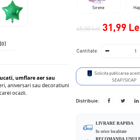
Sirene
Hap
31,99 Le
45,00 Lei
(0)
Cantitate:
Solicita publicarea acestui produs in
bucati, umflare aer sau
SEAP/SICAP
eri, aniversari sau decoratiuni
arei ocazii.
Distribuie:
LIVRARE RAPIDA
In orice localitate
RECOMANDA UNUI 