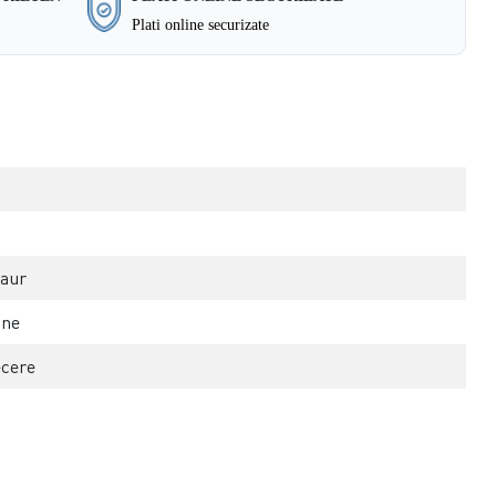
Plati online securizate
zaur
ane
ecere