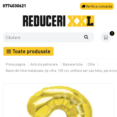
0774030621
Verifica
comanda
0
Toate produsele
Prima pagina
Articole petrecere
Baloane folie
Cifre
Balon din folie metalizata, tip cifra, 100 cm, umflare aer sau heliu, pai inclu