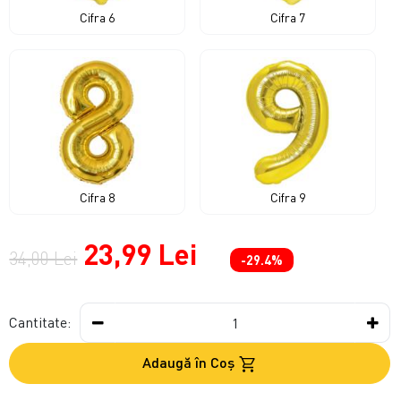
Cifra 6
Cifra 7
Cifra 8
Cifra 9
23,99 Lei
34,00 Lei
-29.4%
Cantitate:
Adaugă în Coş