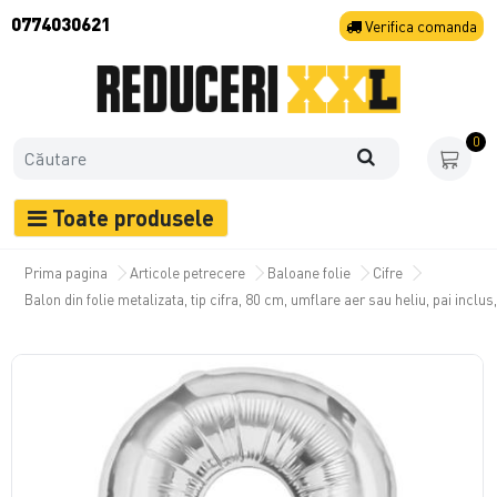
0774030621
Verifica
comanda
0
Toate produsele
Prima pagina
Articole petrecere
Baloane folie
Cifre
Balon din folie metalizata, tip cifra, 80 cm, umflare aer sau heliu, pai inclus,