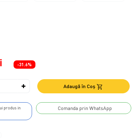
i
-31.6%
Adaugă în Coş
Comanda prin WhatsApp