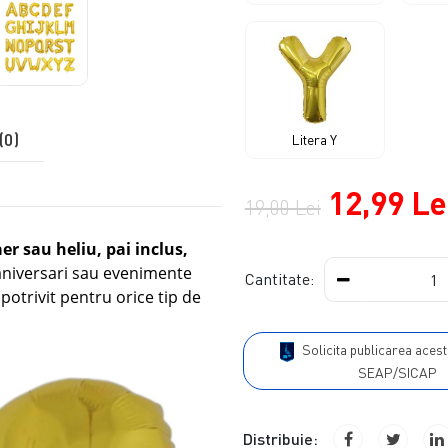
(0)
Litera Y
12,99 Le
19,00 Lei
er sau heliu, pai inclus,
 aniversari sau evenimente
Cantitate:
 potrivit pentru orice tip de
Solicita publicarea acestui produs in
SEAP/SICAP
Distribuie: