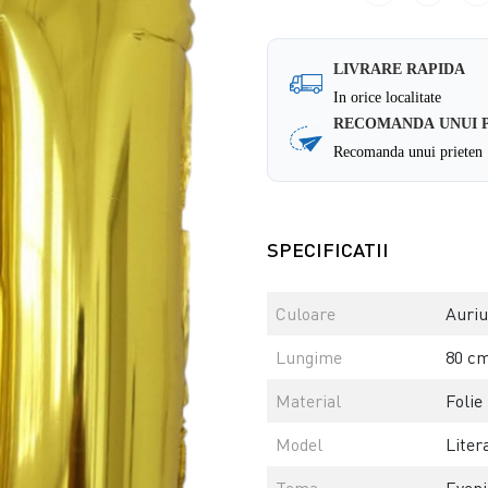
LIVRARE RAPIDA
In orice localitate
RECOMANDA UNUI 
Recomanda unui prieten
SPECIFICATII
Culoare
Auriu
Lungime
80 c
Material
Folie
Model
Liter
Tema
Even