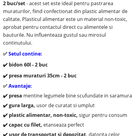
2 buc/set
- acest set este ideal pentru pastrarea
muraturilor, fiind confectionat din plastic alimentar de
calitate.
Plasticul alimentar este un material non-toxic,
aprobat pentru contactul direct cu alimentele si
bauturile. Nu influenteaza gustul sau mirosul
continutului.
✅
Setul contine:
✔️ bidon 60l - 2 buc
✔️ presa muraturi 35cm - 2 buc
✅
Avantaje:
✔️ presa
mentine legumele bine scufundate in saramura
✔️ gura larga,
usor de curatat si umplut
✔️ plastic alimentar, non-toxic,
sigur pentru consum
✔️ capac cu filet,
etanseaza perfect
✔️ usor de transportat si depozitat,
datorita celor