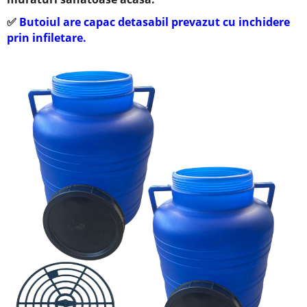
✅
Butoiul are capac detasabil prevazut cu inchidere
prin infiletare.