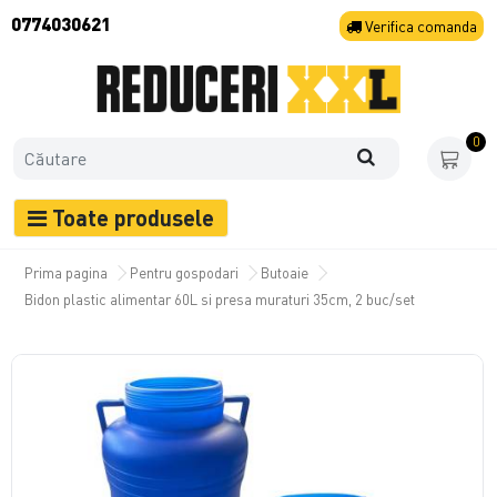
0774030621
Verifica
comanda
0
Toate produsele
Prima pagina
Pentru gospodari
Butoaie
Bidon plastic alimentar 60L si presa muraturi 35cm, 2 buc/set