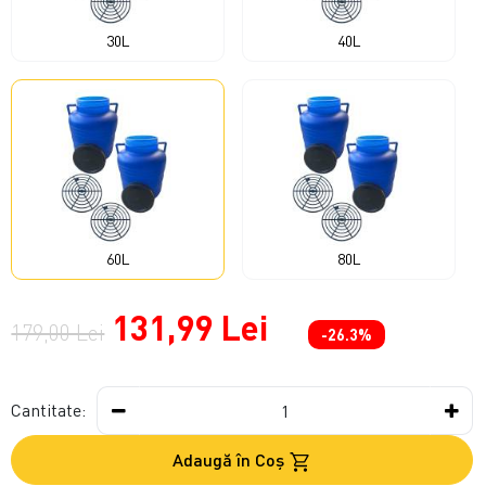
30L
40L
60L
80L
131,99 Lei
179,00 Lei
-26.3%
Cantitate:
Adaugă în Coş