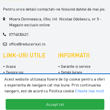
Pentru orice detalii contactati-ne folosind datele de mai jos:
Moara Domneasca, Ilfov, Int. Nicolae Odobescu, nr 5 -
Magazin exclusiv online
0774030621
office@reducerixxl.ro
LINK-URI UTILE
INFORMATII
Acasa
Garantie si service
Despre noi
Detalii livrare
Categorii
Confidentialitate
Acest website utilizeaza fisiere de tip cookie pentru a oferi
Contact
Termeni si conditii
o experienta de navigare cat mai buna. Prin continuarea
Formular retur
navigarii, esti de acord cu Politica cookie
Citeste mai mult
Accept tot