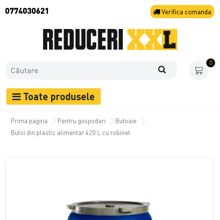
0774030621
Verifica
comanda
0
Toate produsele
Prima pagina
Pentru gospodari
Butoaie
Butoi din plastic alimentar 420 L cu robinet