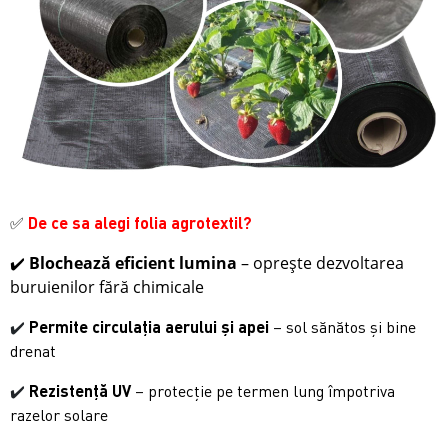
✅
De ce sa alegi folia agrotextil?
✔️
Blochează eficient lumina
– oprește dezvoltarea
buruienilor fără chimicale
✔️
Permite circulația aerului și apei
– sol sănătos și bine
drenat
✔️
Rezistență UV
– protecție pe termen lung împotriva
razelor solare