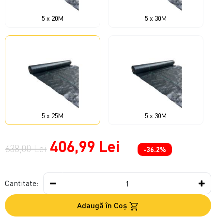
5 x 20M
5 x 30M
5 x 25M
5 x 30M
406,99 Lei
638,00 Lei
-36.2%
Cantitate:
Adaugă în Coş