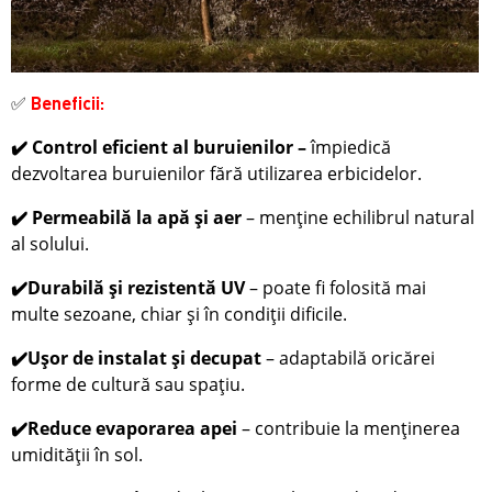
✅
Beneficii:
Control eficient al buruienilor
–
împiedică
✔️
dezvoltarea buruienilor fără utilizarea erbicidelor.
✔️
Permeabilă la apă și aer
– menține echilibrul natural
al solului.
✔️
Durabilă și rezistentă UV
– poate fi folosită mai
multe sezoane, chiar și în condiții dificile.
✔️
Ușor de instalat și decupat
– adaptabilă oricărei
forme de cultură sau spațiu.
✔️
Reduce evaporarea apei
– contribuie la menținerea
umidității în sol.