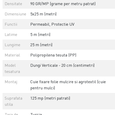
Densitate
90 GR/MP (grame per metru patrat)
Dimensiune
5x25 m (metri)
Functii
Permeabil, Protectie UV
Latime
5 m (metri)
Lungime
25 m (metri)
Material
Polipropilena tesuta (PP)
Model
Dungi Verticale - 20 cm (centimetri)
tesatura
Montaj
Cuie fixare folie mulcire si agrotextil (cuie
pentru mulci)
Suprafata
125 mp (metri patrati)
utila
Tara de
Turcia