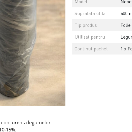
Model
Neper
Suprafata utila
400 m
Tip produs
Folie
Utilizat pentru
Legum
Continut pachet
1 x F
a concurenta legumelor
 10-15%.