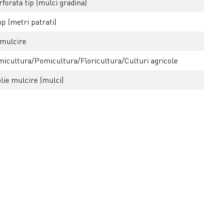
forata tip (mulci gradina)
p (metri patrati)
 mulcire
icultura/Pomicultura/Floricultura/Culturi agricole
olie mulcire (mulci)