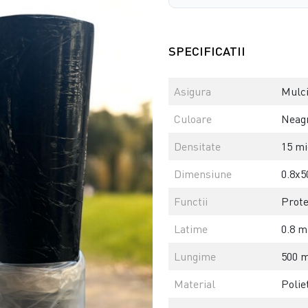
SPECIFICATII
Asigura
Mulci
Culoare
Neag
Densitate
15 mi
Dimensiune
0.8x5
Functii
Prote
Latime
0.8 m
Lungime
500 m
Material
Polie