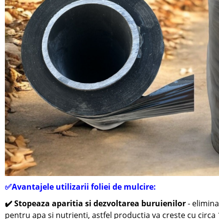
✅
Avantajele utilizarii foliei de mulcire:
✔️
S
topeaza aparitia si dezvoltarea buruienilor
- elimin
pentru apa si nutrienti,
astfel productia va creste cu circa