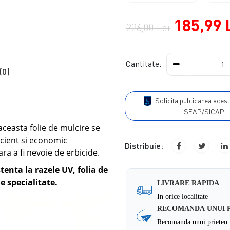
185,99 
226,00 Lei
Cantitate:
(0)
Solicita publicarea acestui produs in
SEAP/SICAP
aceasta folie de mulcire se
ficient si economic
Distribuie:
ara a fi nevoie de erbicide.
tenta la razele UV, folia de
e specialitate.
LIVRARE RAPIDA
In orice localitate
RECOMANDA UNUI 
Recomanda unui prieten