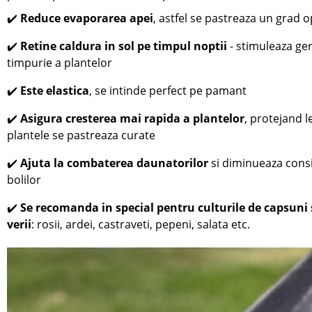
✔️
Reduce evaporarea apei
, astfel se p
astreaza un grad o
✔️
Retine caldura in sol pe timpul noptii
- stimuleaza ge
timpurie a plantelor
✔️
Este elastica
, se intinde perfect pe pamant
✔️
Asigura cresterea mai rapida a plantelor
, protejand 
plantele se pastreaza curate
✔️
Ajuta la combaterea daunatorilor
si diminueaza consi
bolilor
✔️
Se recomanda in special pentru
culturile de
capsuni 
verii
: rosii, ardei, castraveti, pepeni, salata etc.