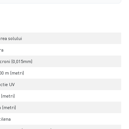
rea solului
ra
croni (0,015mm)
00 m (metri)
ctie UV
 (metri)
 (metri)
tilena