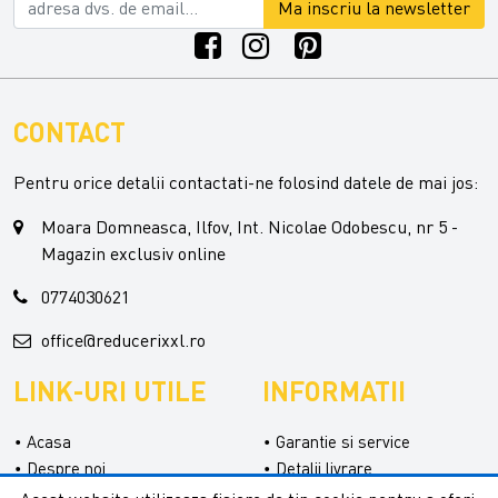
Ma inscriu la newsletter
CONTACT
Pentru orice detalii contactati-ne folosind datele de mai jos:
Moara Domneasca, Ilfov, Int. Nicolae Odobescu, nr 5 -
Magazin exclusiv online
0774030621
office@reducerixxl.ro
LINK-URI UTILE
INFORMATII
Acasa
Garantie si service
Despre noi
Detalii livrare
Categorii
Confidentialitate