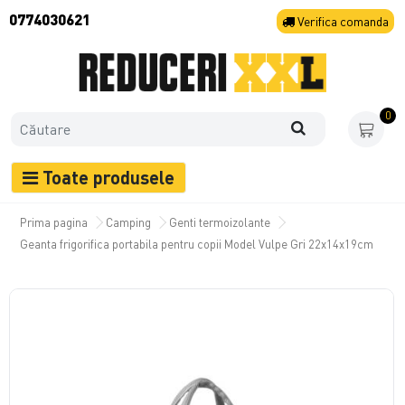
0774030621
Verifica
comanda
0
Toate produsele
Prima pagina
Camping
Genti termoizolante
Geanta frigorifica portabila pentru copii Model Vulpe Gri 22x14x19cm