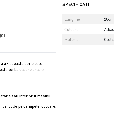
SPECIFICATII
Lungime
28cm
Culoare
Albas
(0)
Material
Otel s
stru
-
aceasta perie este
 este vorba despre gresie,
catarie sau interiorul masinii
si parul
de pe canapele, covoare,