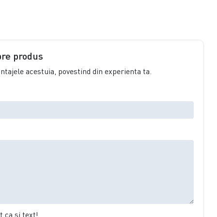
pre produs
vantajele acestuia, povestind din experienta ta.
 ca şi text!