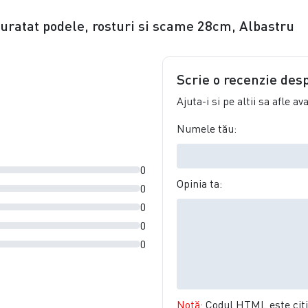
 curatat podele, rosturi si scame 28cm, Albastru
Scrie o recenzie des
Ajuta-i si pe altii sa afle a
Numele tău:
0
Opinia ta:
0
0
0
0
Notă:
Codul HTML este citit