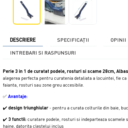
DESCRIERE
SPECIFICAŢII
OPINII 
INTREBARI SI RASPUNSURI
Perie 3 in 1 de curatat podele, rosturi si scame 28cm, Alba
alegerea perfecta pentru curatenia detaliata a locuintei, fie ca
faianta, rosturi sau zone greu accesibile.
✅
Avantaje:
✔️
design triunghiular
- pentru a curata colturile din baie, bu
✔️
3 functii:
curatare podele, rosturi si indeparteaza scamele 
haine,
datorita clestelui inclus