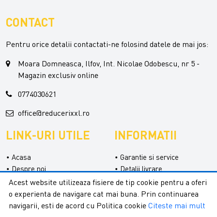
CONTACT
Pentru orice detalii contactati-ne folosind datele de mai jos:
Moara Domneasca, Ilfov, Int. Nicolae Odobescu, nr 5 -
Magazin exclusiv online
0774030621
office@reducerixxl.ro
LINK-URI UTILE
INFORMATII
Acasa
Garantie si service
Despre noi
Detalii livrare
Categorii
Confidentialitate
Acest website utilizeaza fisiere de tip cookie pentru a oferi
Contact
Termeni si conditii
o experienta de navigare cat mai buna. Prin continuarea
Formular retur
navigarii, esti de acord cu Politica cookie
Citeste mai mult