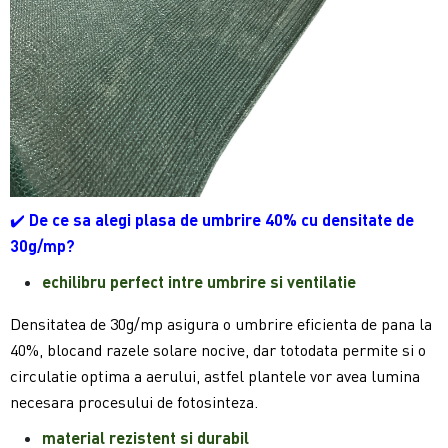
✔️
De ce sa alegi plasa de umbrire 40% cu densitate de
30g/mp?
echilibru perfect intre umbrire si ventilatie
Densitatea de 30g/mp asigura o umbrire eficienta de pana la
40%, blocand razele solare nocive, dar totodata permite si o
circulatie optima a aerului, astfel plantele vor avea lumina
necesara procesului de fotosinteza.
material rezistent si durabil