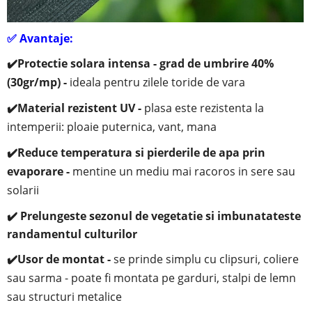
✅
Avantaje:
✔️
Protectie solara intensa - grad de umbrire 40%
(30gr/mp) -
ideala pentru zilele toride de vara
✔️
Material rezistent UV -
plasa este rezistenta la
intemperii: ploaie puternica, vant, mana
✔️
Reduce temperatura si pierderile de apa prin
evaporare -
mentine un mediu mai racoros in sere sau
solarii
✔️ Prelungeste sezonul de vegetatie si imbunatateste
randamentul culturilor
✔️
Usor de montat -
se prinde simplu cu clipsuri, coliere
sau sarma - poate fi montata pe garduri, stalpi de lemn
sau structuri metalice