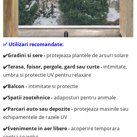
✅
Utilizari recomandate:
✔️
Gradini si sere -
protejeaza plantele de arsuri solare
✔️
Terasa, foisor, pergole, gard sau curte -
i
ntimitate,
umbra si protectie UV pentru relaxare
✔️
Balcon -
intimitate si protectie
✔️
Spatii zootehnice -
adaposturi pentru animale
✔️
Parcari auto sau depozite -
protejeaza masinile sau
echipamentele de razele UV
✔️
Evenimente in aer libere -
acoperire temporara
contra soarelui