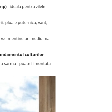
mp) -
ideala pentru zilele
ii: ploaie puternica, vant,
re -
mentine un mediu mai
randamentul culturilor
sau sarma - poate fi montata