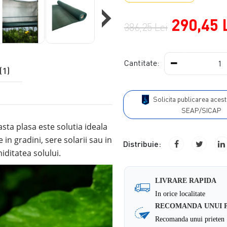
›
290,45 
386,25 Lei
Cantitate:
(1)
Solicita publicarea acestui produs in
SEAP/SICAP
asta plasa este solutia ideala
e
in
gradini, sere solarii sau in
Distribuie:
ditatea solului.
LIVRARE RAPIDA
In orice localitate
RECOMANDA UNUI 
Recomanda unui prieten