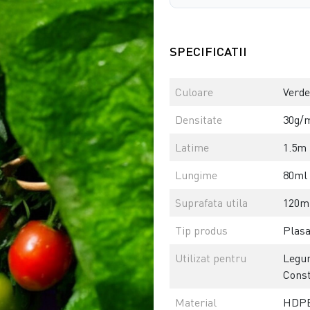
SPECIFICATII
Culoare
Verde
Densitate
30g/
Latime
1.5m
Lungime
80ml
Suprafata utila
120m
Tip produs
Plasa
Utilizat pentru
Legum
Const
Material
HDP