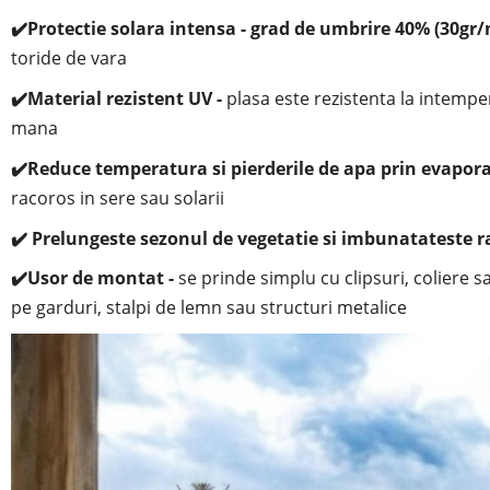
✔️
Protectie solara intensa - grad de umbrire 40% (30gr/
toride de vara
✔️
Material rezistent UV -
plasa este rezistenta la intemper
mana
✔️
Reduce temperatura si pierderile de apa prin evapora
racoros in sere sau solarii
✔️ Prelungeste sezonul de vegetatie si imbunatateste 
✔️
Usor de montat -
se prinde simplu cu clipsuri, coliere 
pe garduri, stalpi de lemn sau structuri metalice