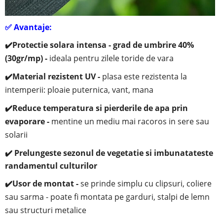
✅
Avantaje:
✔️
Protectie solara intensa - grad de umbrire 40%
(30gr/mp) -
ideala pentru zilele toride de vara
✔️
Material rezistent UV -
plasa este rezistenta la
intemperii: ploaie puternica, vant, mana
✔️
Reduce temperatura si pierderile de apa prin
evaporare -
mentine un mediu mai racoros in sere sau
solarii
✔️ Prelungeste sezonul de vegetatie si imbunatateste
randamentul culturilor
✔️
Usor de montat -
se prinde simplu cu clipsuri, coliere
sau sarma - poate fi montata pe garduri, stalpi de lemn
sau structuri metalice