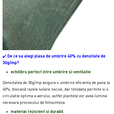
✔️
De ce sa alegi plasa de umbrire 40% cu densitate de
30g/mp?
echilibru perfect intre umbrire si ventilatie
Densitatea de 30g/mp asigura o umbrire eficienta de pana la
40%, blocand razele solare nocive, dar totodata permite si o
circulatie optima a aerului, astfel plantele vor avea lumina
necesara procesului de fotosinteza.
material rezistent si durabil