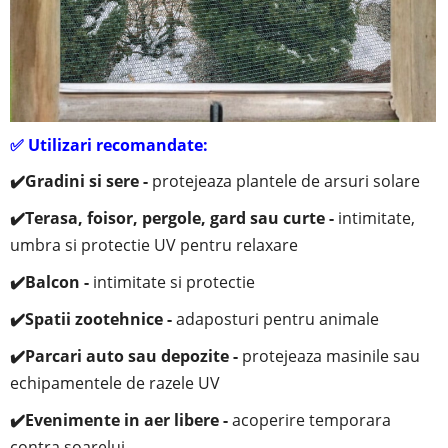
✅
Utilizari recomandate:
✔️
Gradini si sere -
protejeaza plantele de arsuri solare
✔️
Terasa, foisor, pergole, gard sau curte -
i
ntimitate,
umbra si protectie UV pentru relaxare
✔️
Balcon -
intimitate si protectie
✔️
Spatii zootehnice -
adaposturi pentru animale
✔️
Parcari auto sau depozite -
protejeaza masinile sau
echipamentele de razele UV
✔️
Evenimente in aer libere -
acoperire temporara
contra soarelui