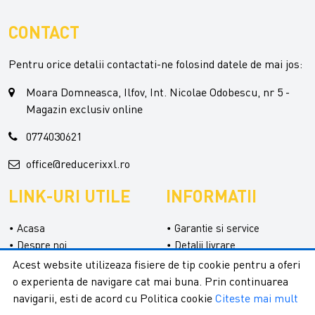
CONTACT
Pentru orice detalii contactati-ne folosind datele de mai jos:
Moara Domneasca, Ilfov, Int. Nicolae Odobescu, nr 5 -
Magazin exclusiv online
0774030621
office@reducerixxl.ro
LINK-URI UTILE
INFORMATII
Acasa
Garantie si service
Despre noi
Detalii livrare
Categorii
Confidentialitate
Acest website utilizeaza fisiere de tip cookie pentru a oferi
Contact
Termeni si conditii
o experienta de navigare cat mai buna. Prin continuarea
Formular retur
navigarii, esti de acord cu Politica cookie
Citeste mai mult