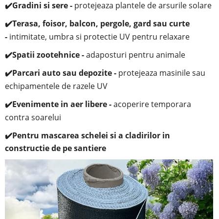
✔️
Gradini si sere -
protejeaza plantele de arsurile solare
✔️
Terasa, foisor, balcon, pergole, gard sau curte
-
i
ntimitate, umbra si protectie UV pentru relaxare
✔️
Spatii zootehnice -
adaposturi pentru animale
✔️
Parcari auto sau depozite -
protejeaza masinile sau
echipamentele de razele UV
✔️
Evenimente in aer libere -
acoperire temporara
contra soarelui
✔️Pentru mascarea schelei si a cladirilor in
constructie de pe santiere