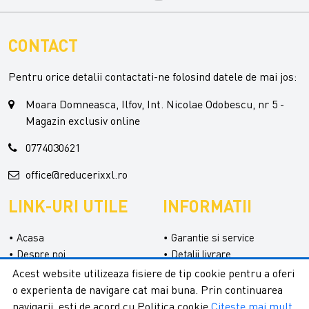
CONTACT
Pentru orice detalii contactati-ne folosind datele de mai jos:
Moara Domneasca, Ilfov, Int. Nicolae Odobescu, nr 5 -
Magazin exclusiv online
0774030621
office@reducerixxl.ro
LINK-URI UTILE
INFORMATII
Acasa
Garantie si service
Despre noi
Detalii livrare
Categorii
Confidentialitate
Acest website utilizeaza fisiere de tip cookie pentru a oferi
Contact
Termeni si conditii
o experienta de navigare cat mai buna. Prin continuarea
Formular retur
navigarii, esti de acord cu Politica cookie
Citeste mai mult