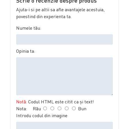
Scrie o recenzie despre produs
Ajuta-i si pe altii sa afle avantajele acestuia,
povestind din experienta ta.
Numele tău:
Opinia ta:
Notă:
Codul HTML este citit ca şi text!
Nota:
Rău
Bun
Introdu codul din imagine