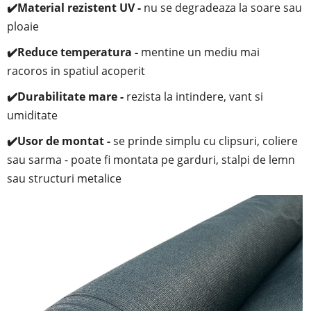
✔️
Material rezistent UV -
nu se degradeaza la soare sau
ploaie
✔️
Reduce temperatura -
mentine un mediu mai
racoros in spatiul acoperit
✔️
Durabilitate mare -
rezista la intindere, vant si
umiditate
✔️
Usor de montat -
se prinde simplu cu clipsuri, coliere
sau sarma - poate fi montata pe garduri, stalpi de lemn
sau structuri metalice