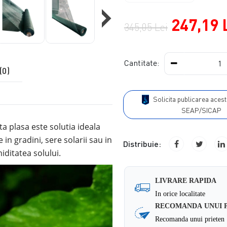
›
247,19 
345,05 Lei
Cantitate:
(0)
Solicita publicarea acestui produs in
SEAP/SICAP
ta plasa este solutia ideala
e
in
gradini, sere solarii sau in
Distribuie:
ditatea solului.
LIVRARE RAPIDA
In orice localitate
RECOMANDA UNUI 
Recomanda unui prieten