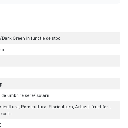
/Dark Green in functie de stoc
mp
p
 de umbrire sere/ solarii
icultura, Pomicultura, Floricultura, Arbusti fructiferi,
ructii
E