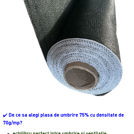
✔️
De ce sa alegi plasa de umbrire 75% cu densitate de
70g/mp?
echilibru perfect intre umbrire si ventilatie