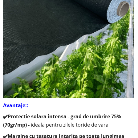
Avantaje::
✔️
Protectie solara intensa - grad de umbrire 75%
(70gr/mp) -
ideala pentru zilele toride de vara
✔️Margine cu tesatura intarita pe toata lungimea