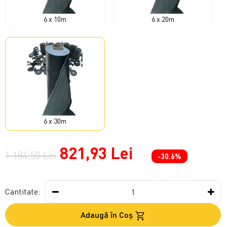
6 x 10m
6 x 20m
6 x 30m
821,93 Lei
1.184,50 Lei
-30.6%
Cantitate:
Adaugă în Coş