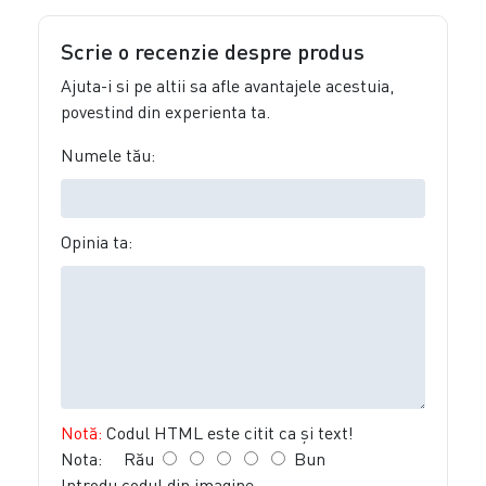
Scrie o recenzie despre produs
Ajuta-i si pe altii sa afle avantajele acestuia,
povestind din experienta ta.
Numele tău:
Opinia ta:
Notă:
Codul HTML este citit ca şi text!
Nota:
Rău
Bun
Introdu codul din imagine