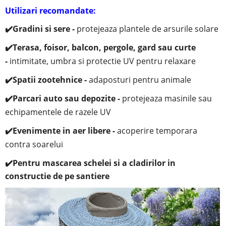
Utilizari recomandate:
✔️
Gradini si sere -
protejeaza plantele de arsurile solare
✔️
Terasa, foisor, balcon, pergole, gard sau curte
-
i
ntimitate, umbra si protectie UV pentru relaxare
✔️
Spatii zootehnice -
adaposturi pentru animale
✔️
Parcari auto sau depozite -
protejeaza masinile sau
echipamentele de razele UV
✔️
Evenimente in aer libere -
acoperire temporara
contra soarelui
✔️Pentru mascarea schelei si a cladirilor in
constructie de pe santiere