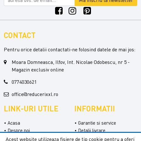
CONTACT
Pentru orice detalii contactati-ne folosind datele de mai jos:
Moara Domneasca, Ilfov, Int. Nicolae Odobescu, nr 5 -
Magazin exclusiv online
0774030621
office@reducerixxl.ro
LINK-URI UTILE
INFORMATII
Acasa
Garantie si service
Despre noi
Detalii livrare
Categorii
Confidentialitate
Acest website utilizeaza fisiere de tip cookie pentru a oferi