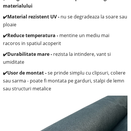
materialului
✔️
Material rezistent UV -
nu se degradeaza la soare sau
ploaie
✔️
Reduce temperatura -
mentine un mediu mai
racoros in spatiul acoperit
✔️
Durabilitate mare -
rezista la intindere, vant si
umiditate
✔️
Usor de montat -
se prinde simplu cu clipsuri, coliere
sau sarma - poate fi montata pe garduri, stalpi de lemn
sau structuri metalice