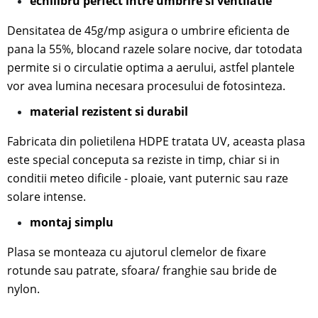
echilibru perfect intre umbrire si ventilatie
Densitatea de 45g/mp asigura o umbrire eficienta de
pana la 55%, blocand razele solare nocive, dar totodata
permite si o circulatie optima a aerului, astfel plantele
vor avea lumina necesara procesului de fotosinteza.
material rezistent si durabil
Fabricata din polietilena HDPE tratata UV, aceasta plasa
este special conceputa sa reziste in timp, chiar si in
conditii meteo dificile - ploaie, vant puternic sau raze
solare intense.
mon
taj simplu
Plasa se monteaza cu ajutorul
clemelor de fixare
rotunde sau patrate, sfoara/ franghie sau bride de
nylon.