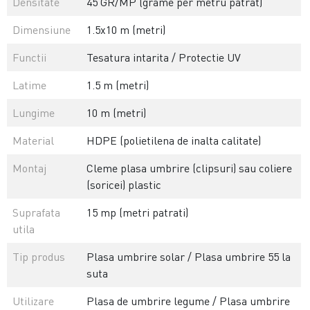
Densitate
45 GR/MP (grame per metru patrat)
Dimensiune
1.5x10 m (metri)
Functii
Tesatura intarita / Protectie UV
Latime
1.5 m (metri)
Lungime
10 m (metri)
Material
HDPE (polietilena de inalta calitate)
Montaj
Cleme plasa umbrire (clipsuri) sau coliere
(soricei) plastic
Suprafata
15 mp (metri patrati)
utila
Tip produs
Plasa umbrire solar / Plasa umbrire 55 la
suta
Utilizare
Plasa de umbrire legume / Plasa umbrire