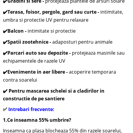
✔️
Gradini si sere -
protejeaza plantele de arsuri solare
✔️
Terasa, foisor, pergole, gard sau curte -
i
ntimitate,
umbra si protectie UV pentru relaxare
✔️
Balcon -
intimitate si protectie
✔️
Spatii zootehnice -
adaposturi pentru animale
✔️
Parcari auto sau depozite -
protejeaza masinile sau
echipamentele de razele UV
✔️
Evenimente in aer libere -
acoperire temporara
contra soarelui
✔️ Pentru mascarea schelei si a cladirilor in
constructie de pe santiere
✅
Intrebari frecvente:
1.Ce inseamna 55% umbrire?
Inseamna ca plasa blocheaza 55% din razele soarelui,