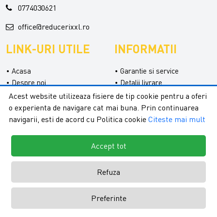
0774030621
office@reducerixxl.ro
LINK-URI UTILE
INFORMATII
Acasa
Garantie si service
Despre noi
Detalii livrare
Categorii
Confidentialitate
Acest website utilizeaza fisiere de tip cookie pentru a oferi
Contact
Termeni si conditii
o experienta de navigare cat mai buna. Prin continuarea
Formular retur
navigarii, esti de acord cu Politica cookie
Citeste mai mult
Accept tot
Refuza
Copyright © 2026 - ReduceriXXL |
Toate drepturile rezervate.
Creare
Preferinte
magazine online by ITeXclusiv.ro