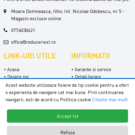
Moara Domneasca, Ilfov, Int. Nicolae Odobescu, nr 5 -
Magazin exclusiv online
0774030621
office@reducerixxl.ro
LINK-URI UTILE
INFORMATII
Acasa
Garantie si service
Despre noi
Detalii livrare
Categorii
Confidentialitate
Acest website utilizeaza fisiere de tip cookie pentru a oferi
Contact
Termeni si conditii
o experienta de navigare cat mai buna. Prin continuarea
Formular retur
navigarii, esti de acord cu Politica cookie
Citeste mai mult
Accept tot
Refuza