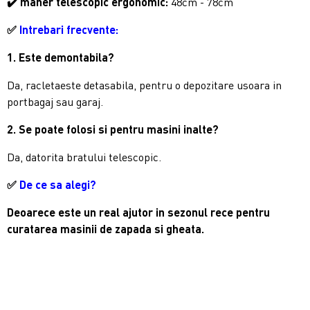
✔️ maner telescopic ergonomic:
48cm - 78cm
✅
Intrebari frecvente:
1. Este demontabila?
Da, racletaeste detasabila, pentru o depozitare usoara in
portbagaj sau garaj.
2. Se poate folosi si pentru masini inalte?
Da, datorita bratului telescopic.
✅
De ce sa alegi?
Deoarece este un real ajutor in sezonul rece pentru
curatarea masinii de zapada si gheata.