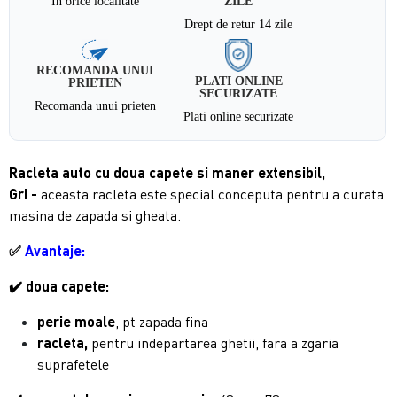
In orice localitate
ZILE
Drept de retur 14 zile
RECOMANDA UNUI
PLATI ONLINE
PRIETEN
SECURIZATE
Recomanda unui prieten
Plati online securizate
Racleta auto cu doua capete si maner extensibil,
Gri
-
aceasta racleta este special conceputa pentru a curata
masina de zapada si gheata.
✅
Avantaje:
✔️ doua capete:
perie moale
, pt zapada fina
racleta,
pentru indepartarea ghetii, fara a zgaria
suprafetele