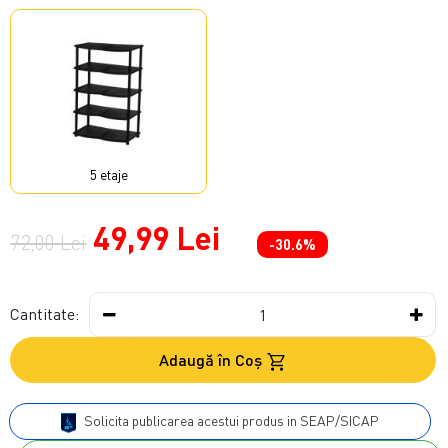
5 etaje
49,99 Lei
72,00 Lei
-30.6%
Cantitate:
Adaugă în Coş
Solicita publicarea acestui produs in SEAP/SICAP