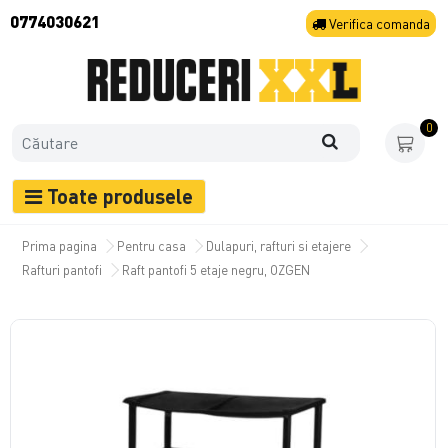
0774030621
Verifica
comanda
0
Toate produsele
Prima pagina
Pentru casa
Dulapuri, rafturi si etajere
Rafturi pantofi
Raft pantofi 5 etaje negru, OZGEN