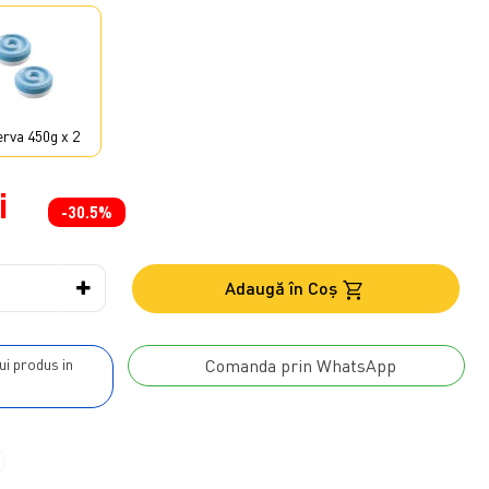
rva 450g x 2
i
-30.5%
Adaugă în Coş
Comanda prin WhatsApp