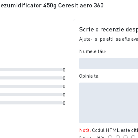
dezumidificator 450g Ceresit aero 360
Scrie o recenzie des
Ajuta-i si pe altii sa afle a
Numele tău:
0
Opinia ta:
0
0
0
0
Notă:
Codul HTML este citit
Nota:
Rău