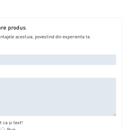
pre produs
vantajele acestuia, povestind din experienta ta.
 ca şi text!
Bun