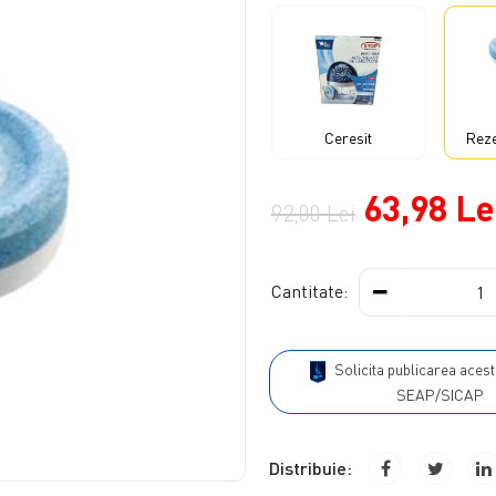
Ceresit
Reze
63,98 Le
92,00 Lei
Cantitate:
Solicita publicarea acestui produs in
SEAP/SICAP
Distribuie: