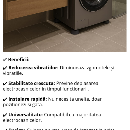
✅ Beneficii:
✔️
Reducerea vibratiilor
:
Diminueaza zgomotele și
vibratiile.
✔️
Stabilitate crescuta:
Previne deplasarea
electrocasnicelor in timpul functionarii.
✔️
Instalare rapidă:
Nu necesita unelte, doar
pozitionezi si gata.
✔️
Universalitate:
Compatibil cu majoritatea
electrocasnicelor.