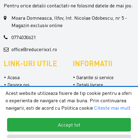
Pentru orice detalii contactati-ne folosind datele de mai jos:
Moara Domneasca, Ilfov, Int. Nicolae Odobescu, nr 5 -
Magazin exclusiv online
0774030621
office@reducerixxl.ro
LINK-URI UTILE
INFORMATII
Acasa
Garantie si service
Despre noi
Detalii livrare
Categorii
Confidentialitate
Acest website utilizeaza fisiere de tip cookie pentru a oferi
Contact
Termeni si conditii
o experienta de navigare cat mai buna. Prin continuarea
Formular retur
navigarii, esti de acord cu Politica cookie
Citeste mai mult
Accept tot