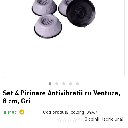
Set 4 Picioare Antivibratii cu Ventuza,
8 cm, Gri
In stoc
Cod produs:
coldng134964
0 opinii
(scrie una)