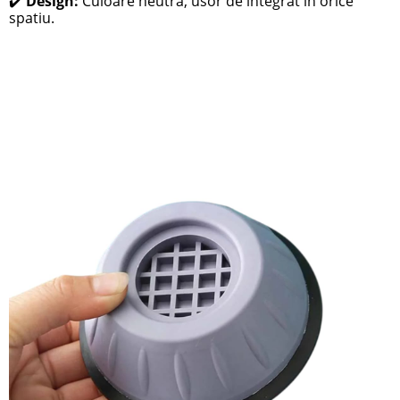
✔️
Design:
Culoare neutra, usor de integrat in orice
spatiu.