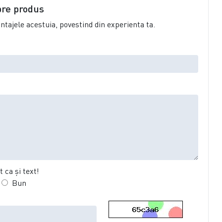
pre produs
vantajele acestuia, povestind din experienta ta.
 ca şi text!
Bun