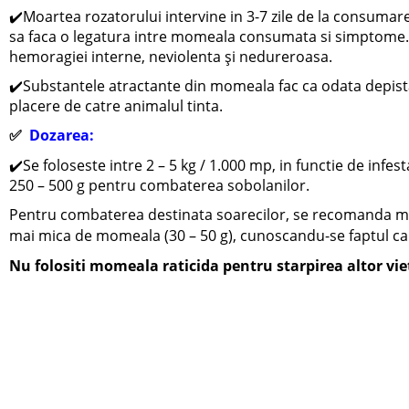
✔️
Moartea rozatorului intervine in 3-7 zile de la consumar
sa faca o legatura intre momeala consumata si simptome.
hemoragiei interne, neviolenta şi nedureroasa.
✔️
Substantele atractante din momeala fac ca odata depist
placere de catre animalul tinta.
✅
Dozarea:
✔️
Se foloseste intre 2 – 5 kg / 1.000 mp, in functie de infest
250 – 500 g pentru combaterea sobolanilor.
Pentru combaterea destinata soarecilor, se recomanda mai
mai mica de momeala (30 – 50 g), cunoscandu-se faptul ca 
Nu folositi momeala raticida pentru starpirea altor vie