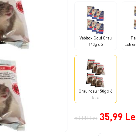
Vebitox Gold Grau
Pa
140g x 5
Extre
Grau rosu 150g x 6
buc
35,99 Le
50,00 Lei