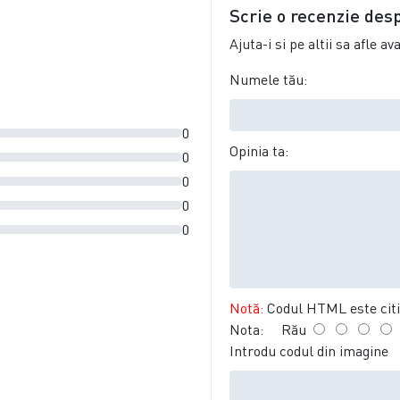
Scrie o recenzie des
Ajuta-i si pe altii sa afle a
Numele tău:
0
Opinia ta:
0
0
0
0
Notă:
Codul HTML este citit
Nota:
Rău
Introdu codul din imagine