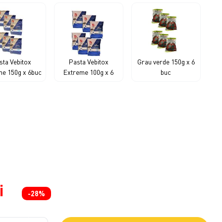
sta Vebitox
Pasta Vebitox
Grau verde 150g x 6
me 150g x 6buc
Extreme 100g x 6
buc
i
-28%