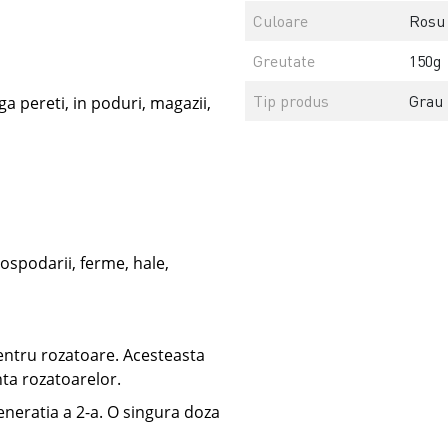
Culoare
Rosu
Greutate
150g
Tip produs
Grau 
a pereti, in poduri, magazii,
gospodarii, ferme, hale,
pentru rozatoare. Acesteasta
nta rozatoarelor.
neratia a 2-a. O singura doza