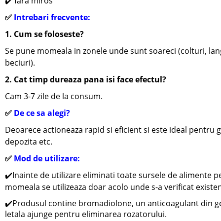
✔️ fara miros
✅
Intrebari frecvente:
1. Cum se foloseste?
Se pune momeala in zonele unde sunt soareci (colturi, lang
beciuri).
2. Cat timp dureaza pana isi face efectul?
Cam 3-7 zile de la consum.
✅
De ce sa alegi?
Deoarece actioneaza rapid si eficient si este ideal pentru 
depozita etc.
✅
Mod de utilizare:
✔️
Inainte de utilizare eliminati toate sursele de alimente 
momeala se utilizeaza doar acolo unde s-a verificat existe
✔️
Produsul contine bromadiolone, un anticoagulant din ge
letala ajunge pentru eliminarea rozatorului.