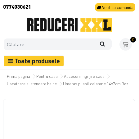
0774030621
Verifica
comanda
0
Toate produsele
Prima pagina
Pentru casa
Accesorii ingrijire casa
Uscatoare si stendere haine
Umeras pliabil calatorie 14x7cm Roz