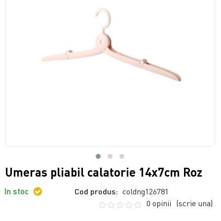
Umeras pliabil calatorie 14x7cm Roz
In stoc
Cod produs:
coldng126781
0 opinii
(scrie una)