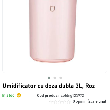
Umidificator cu doza dubla 3L, Roz
In stoc
Cod produs:
coldng123972
0 opinii
(scrie una)