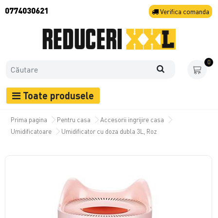
0774030621
Verifica
comanda
0
Toate produsele
Prima pagina
Pentru casa
Accesorii ingrijire casa
Umidificatoare
Umidificator cu doza dubla 3L, Roz