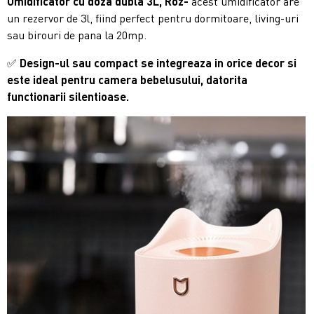
Umidificator cu doza dubla 3L,
Roz
-
acest umidificator are
un rezervor de 3l, fiind perfect pentru dormitoare, living-uri
sau birouri
de pana la 20mp.
✅
Design-ul sau compact se integreaza in orice decor si
este ideal pentru camera bebelusului, datorita
functionarii silentioase.