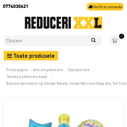
0774030621
Verifica
comanda
0
Toate produsele
Prima pagina
Articole petrecere
Baloane folie
Tematica petrecere baieti
Baloane decorative, tip Gender Reveal, model Welcome Baby Boy, Set 5 bal