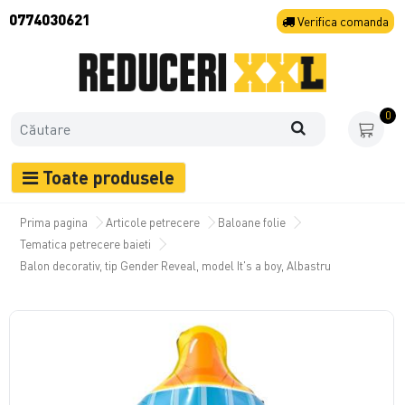
0774030621
Verifica
comanda
0
Toate produsele
Prima pagina
Articole petrecere
Baloane folie
Tematica petrecere baieti
Balon decorativ, tip Gender Reveal, model It's a boy, Albastru