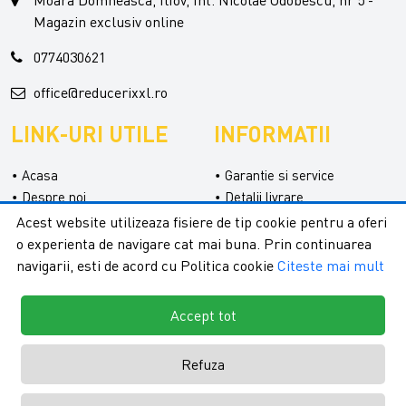
Magazin exclusiv online
0774030621
office@reducerixxl.ro
LINK-URI UTILE
INFORMATII
Acasa
Garantie si service
Despre noi
Detalii livrare
Categorii
Confidentialitate
Acest website utilizeaza fisiere de tip cookie pentru a oferi
Contact
Termeni si conditii
o experienta de navigare cat mai buna. Prin continuarea
Formular retur
navigarii, esti de acord cu Politica cookie
Citeste mai mult
Accept tot
Refuza
Copyright © 2026 - ReduceriXXL |
Toate drepturile rezervate.
Creare