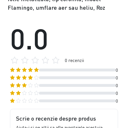
Flamingo, umflare aer sau heliu, Roz
0.0
0 recenzii
0
0
0
0
0
Scrie o recenzie despre produs
Ajuta-i si pe altii sa afle avantajele acestuia,