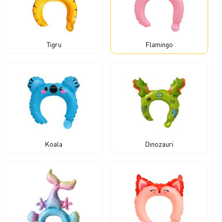
Tigru
Flamingo
Koala
Dinozauri