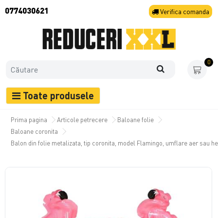
0774030621
Verifica
comanda
0
Toate produsele
Prima pagina
Articole petrecere
Baloane folie
Baloane coronita
Balon din folie metalizata, tip coronita, model Flamingo, umflare aer sau he