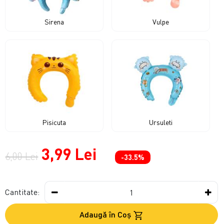
Sirena
Vulpe
Pisicuta
Ursuleti
3,99 Lei
6,00 Lei
-33.5%
Cantitate:
Adaugă în Coş