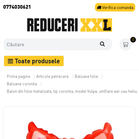
0774030621
Verifica
comanda
0
Toate produsele
Prima pagina
Articole petrecere
Baloane folie
Baloane coronita
Balon din folie metalizata, tip coronita, model Vulpe, umflare aer sau heliu