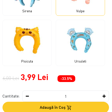
Sirena
Vulpe
Pisicuta
Ursuleti
3,99 Lei
6,00 Lei
-33.5%
Cantitate:
Adaugă în Coş