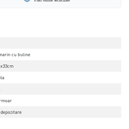
arin cu buline
0x33cm
ila
l
ermoar
 depozitare