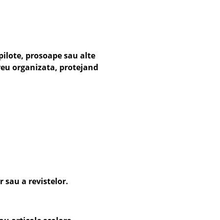
pilote, prosoape sau alte
ereu organizata, protejand
r sau a revistelor.