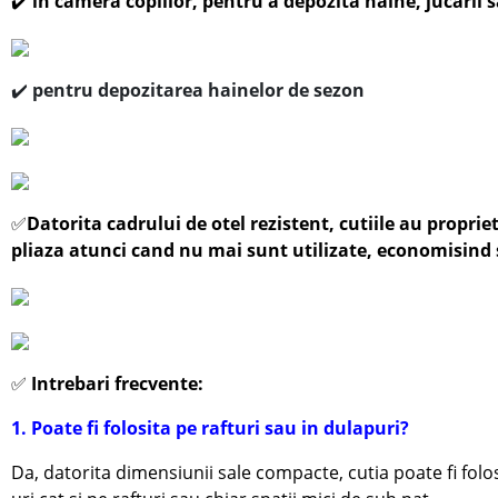
✔️
in camera copiilor, pentru a depozita haine, jucarii s
✔️
pentru depozitarea hainelor de sezon
✅
Datorita cadrului de otel rezistent, cutiile au proprieta
pliaza atunci cand nu mai sunt utilizate, economisind 
✅
Intrebari frecvente:
1. Poate fi folosita pe rafturi sau in dulapuri?
Da, datorita dimensiunii sale compacte, cutia poate fi folos