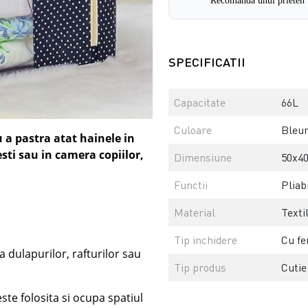
SPECIFICATII
Capacitate
66L
Culoare
Bleum
u a pastra atat hainele in
esti sau in camera copiilor,
Dimensiune
50x4
Functii
Pliab
Material
Texti
Tip inchidere
Cu f
a dulapurilor, rafturilor sau
Tip produs
Cutie
ste folosita si ocupa spatiul