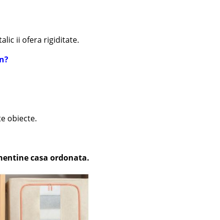
lic ii ofera rigiditate.
on?
te obiecte.
i mentine casa ordonata.