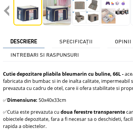
‹
DESCRIERE
SPECIFICAŢII
OPINII 
INTREBARI SI RASPUNSURI
Cutie depozitare pliabila bleumarin cu buline, 66L
-
ace
fabricata din bumbac si in de inalta calitate, impermeabil si
prevazuta cu cadru de otel, care ii ofera stabilitate si propri
✅
Dimensiune:
50x40x33cm
✅
Cutia este prevazuta cu
doua ferestre
transparente
car
obiectele depozitate, fara a fi necesar sa o deschideti, facil
rapida a obiectelor.