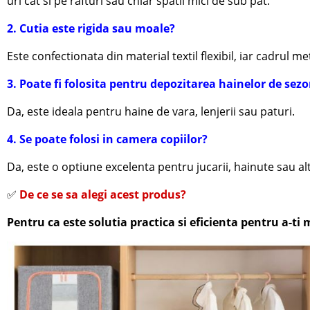
uri cat si pe rafturi sau chiar spatii mici de sub pat.
2. Cutia este rigida sau moale?
Este confectionata din material textil flexibil, iar cadrul meta
3. Poate fi folosita pentru depozitarea hainelor de sez
Da, este ideala pentru haine de vara, lenjerii sau paturi.
4. Se poate folosi in camera copiilor?
Da, este o optiune excelenta pentru jucarii, hainute sau al
✅
De ce se sa alegi acest produs?
Pentru ca este solutia practica si eficienta pentru a-t