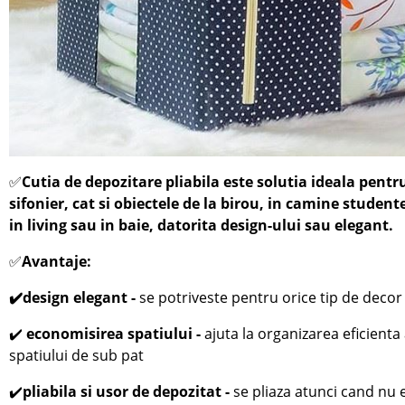
✅
Cutia de depozitare pliabila este solutia ideala pentr
sifonier, cat si obiectele de la birou, in camine student
in living sau in baie, datorita design-ului sau elegant.
✅
Avantaje:
✔️
design elegant -
se potriveste pentru orice tip de decor
✔️
economisirea spatiului -
ajuta la organizarea eficienta 
spatiului de sub pat
✔️
pliabila si usor de depozitat -
se pliaza atunci cand nu e