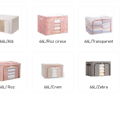
66L/Alb
66L/Roz cirese
66L/Transparent
66L/ Roz
66L/Crem
66L/Zebra