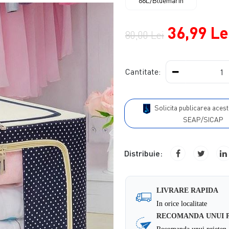
66L/Bluemarin
36,99 Le
80,00 Lei
Cantitate:
Solicita publicarea acestui produs in
SEAP/SICAP
Distribuie:
LIVRARE RAPIDA
In orice localitate
RECOMANDA UNUI 
Recomanda unui prieten