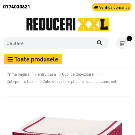
0774030621
Verifica
comanda
0
Toate produsele
Prima pagina
Pentru casa
Cutii de depozitare
Cutii pentru haine
Cutie depozitare pliabila rosu cu buline, 66L