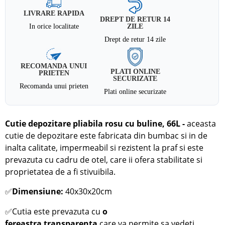
LIVRARE RAPIDA
DREPT DE RETUR 14
In orice localitate
ZILE
Drept de retur 14 zile
RECOMANDA UNUI
PLATI ONLINE
PRIETEN
SECURIZATE
Recomanda unui prieten
Plati online securizate
Cutie depozitare pliabila rosu cu buline, 66L
-
aceasta
cutie de depozitare este fabricata din bumbac si in de
inalta calitate, impermeabil si rezistent la praf si este
prevazuta cu cadru de otel, care ii ofera stabilitate si
proprietatea de a fi stivuibila.
✅
Dimensiune:
4
0x30x20cm
✅
Cutia este prevazuta cu
o
fereastra
transparenta
care va permite sa vedeti