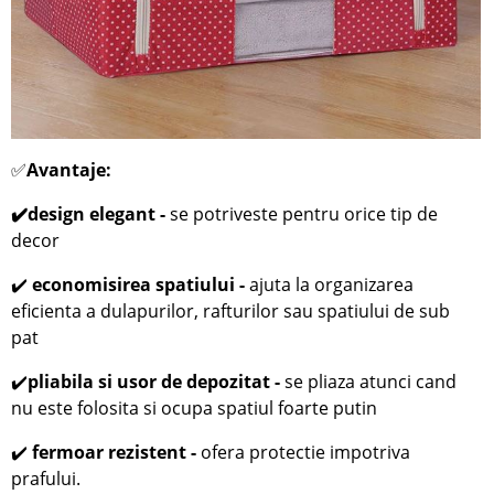
✅
Avantaje:
✔️
design elegant -
se potriveste pentru orice tip de
decor
✔️
economisirea spatiului -
ajuta la organizarea
eficienta a dulapurilor, rafturilor sau spatiului de sub
pat
✔️
pliabila si usor de depozitat -
se pliaza atunci cand
nu este folosita si ocupa spatiul foarte putin
✔️
fermoar rezistent -
ofera protectie impotriva
prafului.